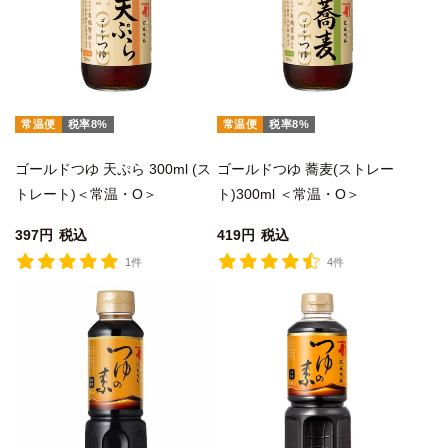
常温便
税率8%
常温便
税率8%
ゴールドつゆ 天ぷら 300ml (ス
ゴールドつゆ 蕎麦(ストレー
トレート)＜常温・O＞
ト)300ml ＜常温・O＞
397
税込
419
税込
1件
4件