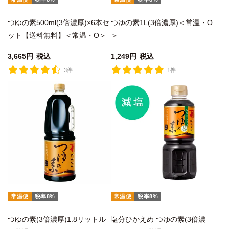
つゆの素500ml(3倍濃厚)×6本セ
つゆの素1L(3倍濃厚)＜常温・O
ット【送料無料】＜常温・O＞
＞
3,665
税込
1,249
税込
3件
1件
常温便
税率8%
常温便
税率8%
つゆの素(3倍濃厚)1.8リットル
塩分ひかえめ つゆの素(3倍濃