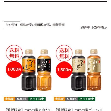
価格が安い順
価格が高い順
新着順
並び替え
29
件中
1
-
29
件表示
常温便
税率8%
ネット限定
常温便
税率8%
ネット限定
【通販限定】つゆの素と白だし
【通販限定】つゆの素ゴールド