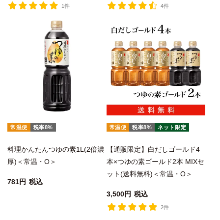
1件
4件
常温便
税率8%
常温便
税率8%
ネット限定
料理かんたんつゆの素1L(2倍濃
【通販限定】白だしゴールド4
厚)＜常温・O＞
本×つゆの素ゴールド2本 MIXセ
ット(送料無料)＜常温・O＞
781
税込
3,500
税込
2件