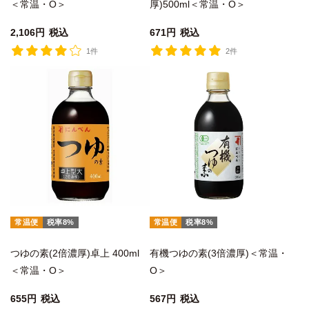
＜常温・O＞
厚)500ml＜常温・O＞
2,106
税込
671
税込
1件
2件
常温便
税率8%
常温便
税率8%
つゆの素(2倍濃厚)卓上 400ml
有機つゆの素(3倍濃厚)＜常温・
＜常温・O＞
O＞
655
税込
567
税込