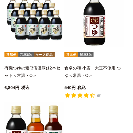
常温便
税率8%
ケース商品
常温便
税率8%
有機つゆの素(3倍濃厚)12本セ
食卓の和 小麦・大豆不使用 つ
ット＜常温・O＞
ゆ＜常温・O＞
6,804
税込
540
税込
6件