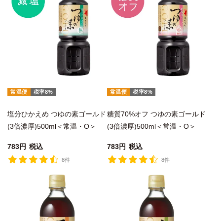
常温便
税率8%
常温便
税率8%
塩分ひかえめ つゆの素ゴールド
糖質70%オフ つゆの素ゴールド
(3倍濃厚)500ml＜常温・O＞
(3倍濃厚)500ml＜常温・O＞
783
税込
783
税込
8件
8件