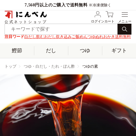
7,560円以上のご購入で送料無料
※冷凍便除く
ログイン
カート
公式ネットショップ
注目ワード
白だし
飲むおだし
炊き込みご飯
めんつゆ
ぬれおかき
送料無料
鰹節
だし
つゆ
ギフト
トップ
つゆ・白だし・たれ・ぽん酢
つゆの素