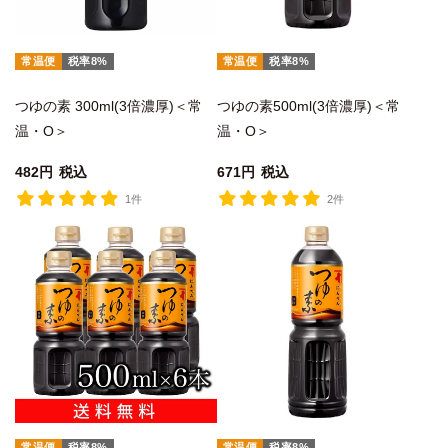
常温便
税率8%
常温便
税率8%
つゆの素 300ml(3倍濃厚)＜常
つゆの素500ml(3倍濃厚)＜常
温・O＞
温・O＞
482
税込
671
税込
1件
2件
常温便
税率8%
常温便
税率8%