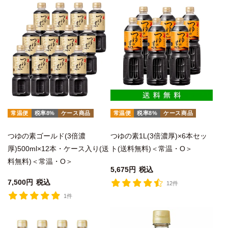
常温便
税率8%
ケース商品
常温便
税率8%
ケース商品
つゆの素ゴールド(3倍濃
つゆの素1L(3倍濃厚)×6本セッ
厚)500ml×12本・ケース入り(送
ト(送料無料)＜常温・O＞
料無料)＜常温・O＞
5,675
税込
7,500
税込
12件
1件