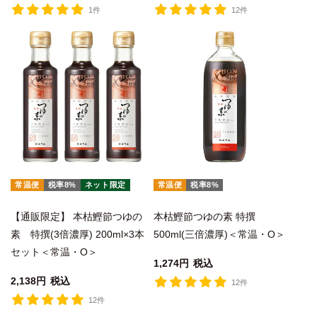
1件
12件
常温便
税率8%
ネット限定
常温便
税率8%
【通販限定】 本枯鰹節つゆの
本枯鰹節つゆの素 特撰
素 特撰(3倍濃厚) 200ml×3本
500ml(三倍濃厚)＜常温・O＞
セット＜常温・O＞
1,274
税込
2,138
税込
12件
12件