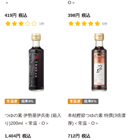
＞
O＞
419
税込
398
税込
1件
5件
常温便
税率8%
常温便
税率8%
つゆの素 伊勢屋伊兵衛 (箱入
本枯鰹節つゆの素 特撰(3倍濃
り)200ml ＜常温・O＞
厚)＜常温・O＞
1,404
税込
712
税込