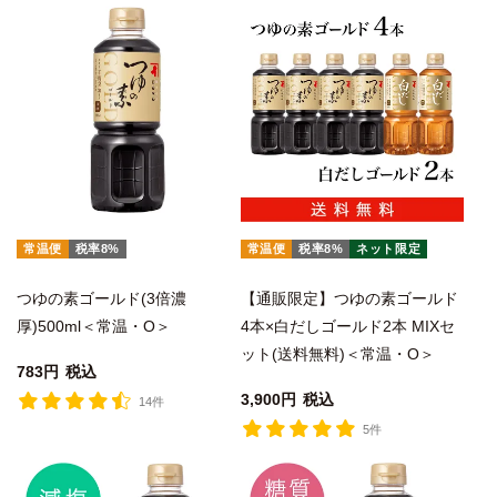
常温便
税率8%
常温便
税率8%
ネット限定
つゆの素ゴールド(3倍濃
【通販限定】つゆの素ゴールド
厚)500ml＜常温・O＞
4本×白だしゴールド2本 MIXセ
ット(送料無料)＜常温・O＞
783
税込
3,900
税込
14件
5件