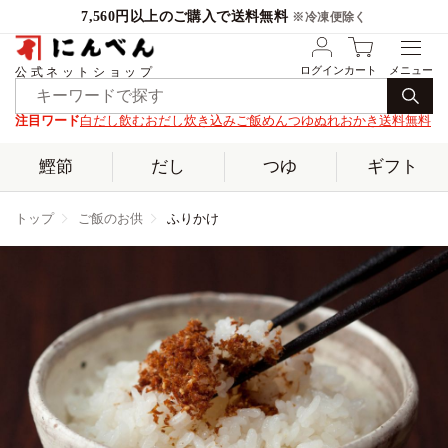
7,560円以上のご購入で送料無料
※冷凍便除く
ログイン
カート
公式ネットショップ
注目ワード
白だし
飲むおだし
炊き込みご飯
めんつゆ
ぬれおかき
送料無料
鰹節
だし
つゆ
ギフト
トップ
ご飯のお供
ふりかけ