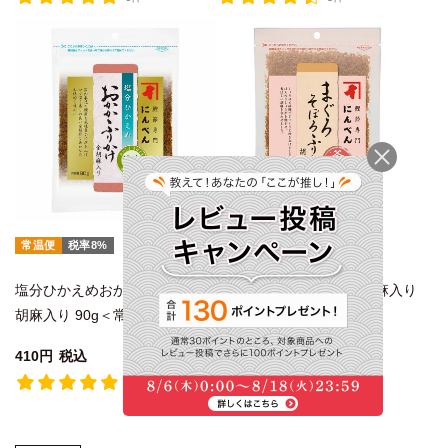
常温便
税率8%
常温便
税率8%
塩分ひかえめおかかふりかけ 金
まぐろそぼろふりかけ 胡麻入り
胡麻入り 90g＜常温・O＞
80g＜常温・O＞
410
税込
410
税込
2件
2件