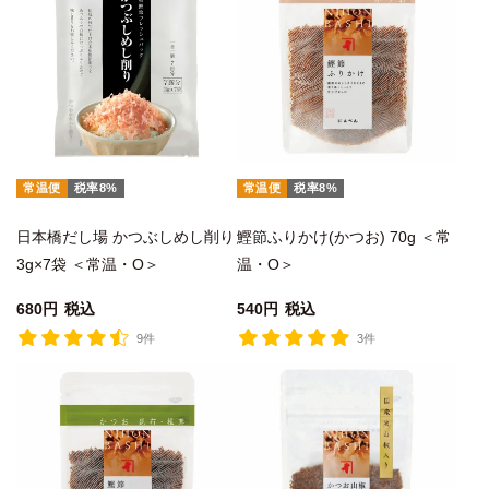
常温便
税率8%
常温便
税率8%
日本橋だし場 かつぶしめし削り
鰹節ふりかけ(かつお) 70g ＜常
3g×7袋 ＜常温・O＞
温・O＞
680
税込
540
税込
9件
3件