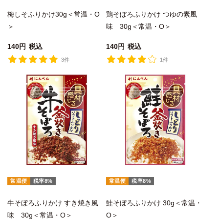
梅しそふりかけ30g＜常温・O
鶏そぼろふりかけ つゆの素風
＞
味 30g＜常温・O＞
140
税込
140
税込
3件
1件
常温便
税率8%
常温便
税率8%
牛そぼろふりかけ すき焼き風
鮭そぼろふりかけ 30g＜常温・
味 30g＜常温・O＞
O＞