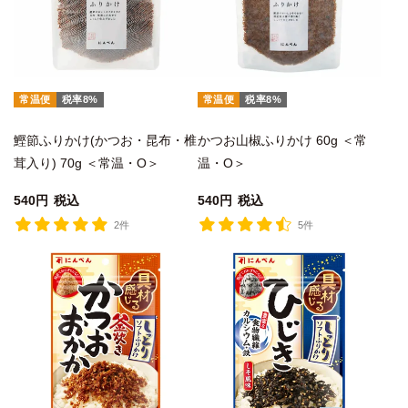
常温便
税率8%
常温便
税率8%
鰹節ふりかけ(かつお・昆布・椎
かつお山椒ふりかけ 60g ＜常
茸入り) 70g ＜常温・O＞
温・O＞
540
税込
540
税込
2件
5件