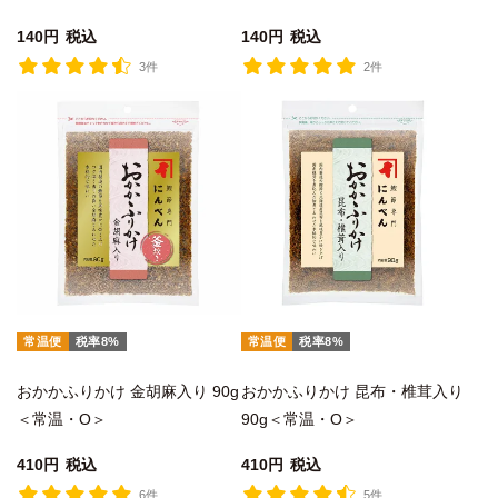
140
税込
140
税込
3件
2件
常温便
税率8%
常温便
税率8%
おかかふりかけ 金胡麻入り 90g
おかかふりかけ 昆布・椎茸入り
＜常温・O＞
90g＜常温・O＞
410
税込
410
税込
6件
5件