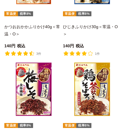
常温便
税率8%
常温便
税率8%
かつおおかかふりかけ40g＜常
ひじきふりかけ30g＜常温・O
温・O＞
＞
140
税込
140
税込
3件
1件
常温便
税率8%
常温便
税率8%