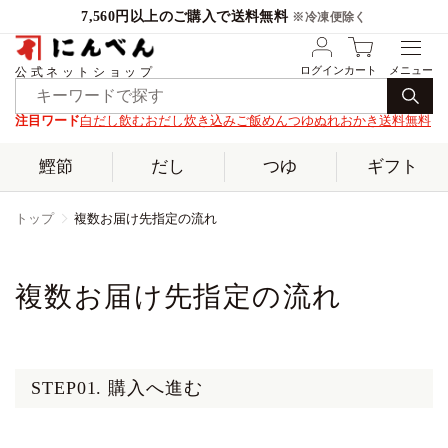
7,560円以上のご購入で送料無料
※冷凍便除く
ログイン
カート
公式ネットショップ
注目ワード
白だし
飲むおだし
炊き込みご飯
めんつゆ
ぬれおかき
送料無料
鰹節
だし
つゆ
ギフト
トップ
複数お届け先指定の流れ
複数お届け先指定の流れ
STEP01. 購入へ進む