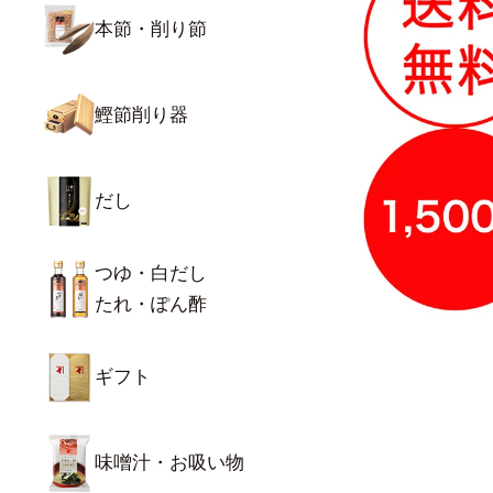
本節・削り節
鰹節削り器
だし
つゆ・白だし
たれ・ぽん酢
ギフト
味噌汁・お吸い物