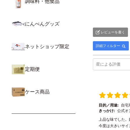
調味料・他食品
にんべんグッズ
レビューを書く
ネットショップ限定
詳細フィルター
定期便
ケース商品
目的／用途:
自宅
きっかけ:
公式オ
上品な味でした。
今度は大きいサイ