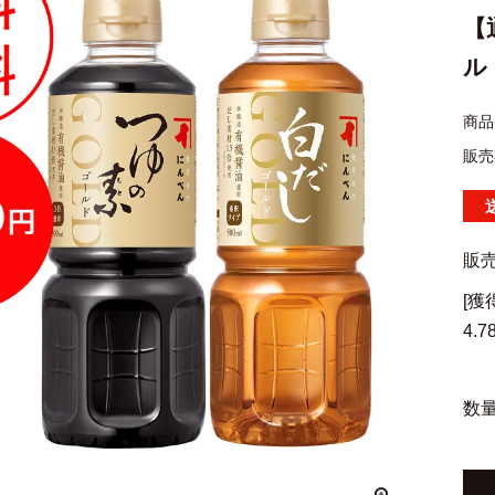
【
ル
商品
販売
販
[
4.7