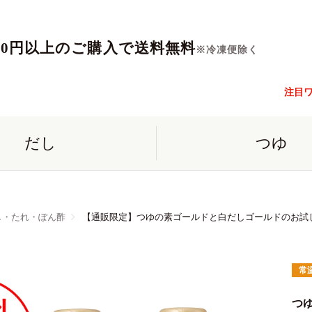
560円以上のご購入で送料無料
※冷凍便除く
注目
だし
つゆ
し・たれ・ぽん酢
【通販限定】つゆの素ゴールドと白だしゴールドのお試し
常
つ