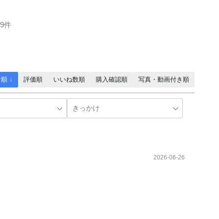
9件
順 ↓
評価順
いいね数順
購入確認順
写真・動画付き順
2026-06-26