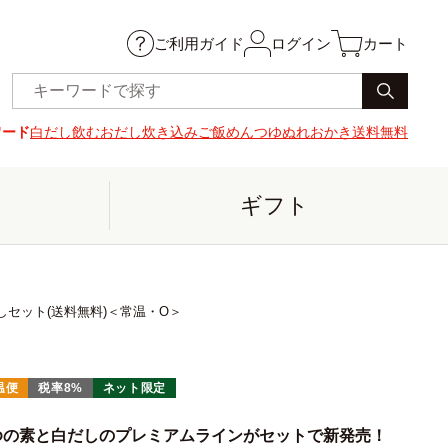
ご利用ガイド
ログイン
カート
ワード
白だし
飲むおだし
炊き込みご飯
めんつゆ
ぬれおかき
送料無料
ギフト
セット(送料無料)＜常温・O＞
温便
税率8%
ネット限定
ゆの素と白だしのプレミアムラインがセットで新発売！