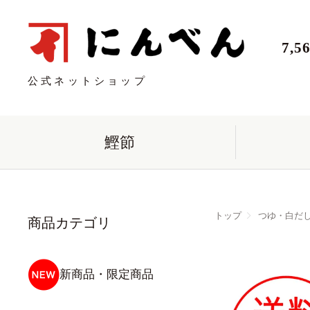
7,
公式ネットショップ
鰹節
トップ
つゆ・白だ
商品カテゴリ
新商品・限定商品