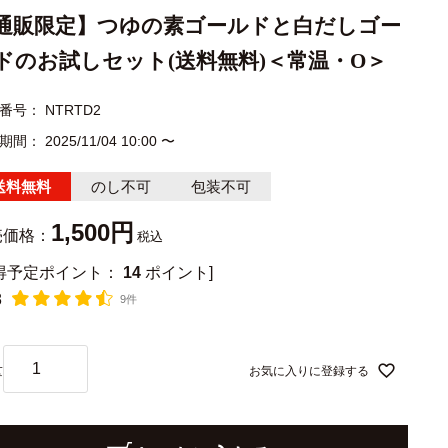
通販限定】つゆの素ゴールドと白だしゴー
ドのお試しセット(送料無料)＜常温・O＞
番号
NTRTD2
期間
2025/11/04 10:00
〜
送料無料
のし不可
包装不可
1,500
売価格：
税込
獲得予定ポイント：
14
ポイント]
8
9件
お気に入りに登録する