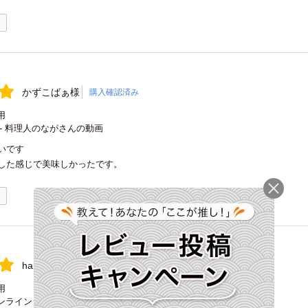
0
かずこばぁ様
購入確認済み
用
- 料理人のながさんの動画
いです
した感じで美味しかったです。
0
halo様
購入確認済み
用
ンラインショップ