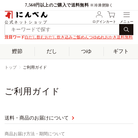
7,560円以上のご購入で送料無料
※冷凍便除く
ログイン
カート
公式ネットショップ
注目ワード
白だし
飲むおだし
炊き込みご飯
めんつゆ
ぬれおかき
送料無料
鰹節
だし
つゆ
ギフト
トップ
ご利用ガイド
ご利用ガイド
送料・商品のお届けについて
商品お届け方法・期間について