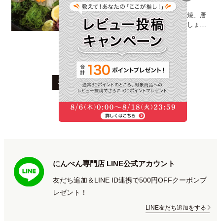
特徴や味付けのポイントも紹介
佐賀といえば、有田焼をはじめ、伊万里焼、唐
津焼など、焼き物を思いつく人は多いでしょ
う。弥生時代の集落が発見され、復元された
続きを読む
「吉野ヶ里遺跡」は、卑弥呼が治めた邪馬...
1
2
3
4
5
...
次へ
にんべん専門店 LINE公式アカウント
友だち追加＆LINE ID連携で500円OFFクーポンプ
レゼント！
LINE友だち追加をする