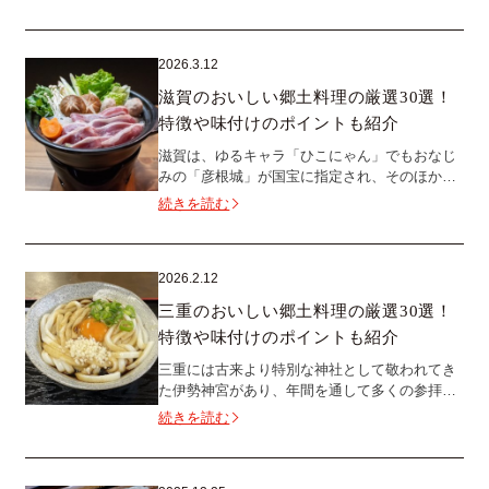
2026.3.12
滋賀のおいしい郷土料理の厳選30選！
特徴や味付けのポイントも紹介
滋賀は、ゆるキャラ「ひこにゃん」でもおなじ
みの「彦根城」が国宝に指定され、そのほかに
も城跡が多数残る歴史のある土地です。 滋賀と
続きを読む
いえば、「琵琶湖を思い浮かべる」...
2026.2.12
三重のおいしい郷土料理の厳選30選！
特徴や味付けのポイントも紹介
三重には古来より特別な神社として敬われてき
た伊勢神宮があり、年間を通して多くの参拝客
が訪れます。F1日本グランプリが開催される鈴
続きを読む
鹿サーキットも非常に有名な観光ス...