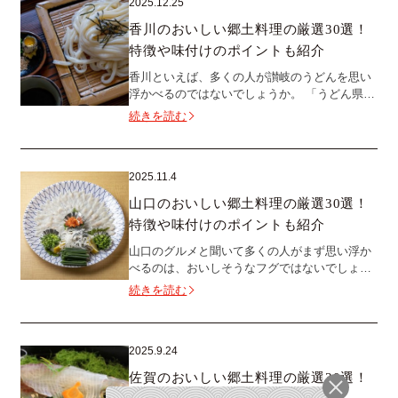
2025.12.25
香川のおいしい郷土料理の厳選30選！
特徴や味付けのポイントも紹介
香川といえば、多くの人が讃岐のうどんを思い
浮かべるのではないでしょうか。 「うどん県」
とPRするほどの知名度を持つ香川のうどんです
続きを読む
が、香川でうどんが発展した背景...
2025.11.4
山口のおいしい郷土料理の厳選30選！
特徴や味付けのポイントも紹介
山口のグルメと聞いて多くの人がまず思い浮か
べるのは、おいしそうなフグではないでしょう
か。 山口は本州最西端で、九州との間は関門海
続きを読む
峡で隔たれています。瀬戸内海と日...
2025.9.24
佐賀のおいしい郷土料理の厳選30選！