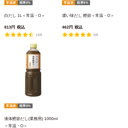
常温便
税率8%
常温便
税率8%
白だし 1L＜常温・O＞
濃い味だし 鰹節＜常温・O＞
813
税込
462
税込
12件
5件
常温便
税率8%
液体鰹節だし(業務用) 1000ml
＜常温・O＞