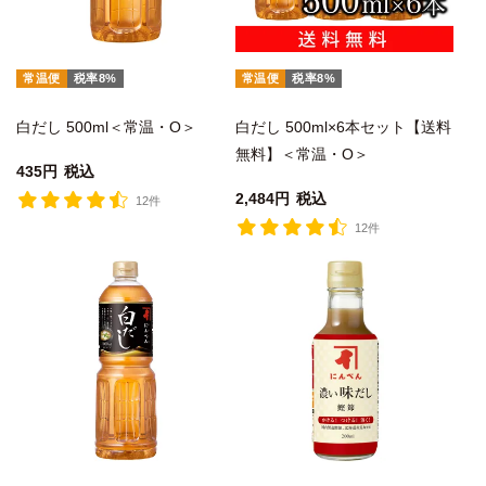
常温便
税率8%
常温便
税率8%
白だし 500ml＜常温・O＞
白だし 500ml×6本セット【送料
無料】＜常温・O＞
435
税込
2,484
税込
12件
12件