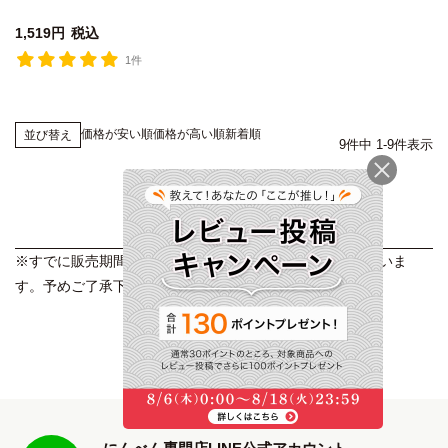
1,519
税込
1件
価格が安い順
価格が高い順
新着順
並び替え
9
件中
1
-
9
件表示
※すでに販売期間が終了した商品が表示される場合がございま
す。予めご了承下さい。