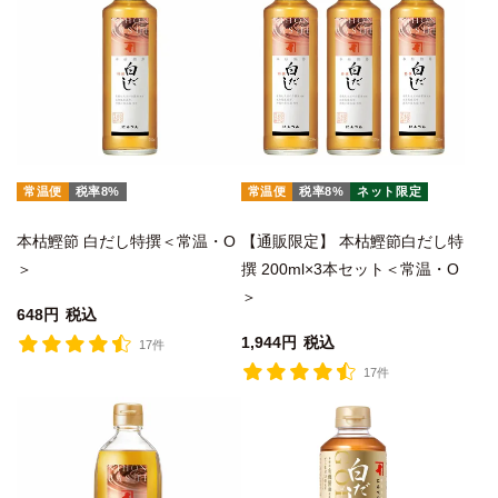
常温便
税率8%
常温便
税率8%
ネット限定
本枯鰹節 白だし特撰＜常温・O
【通販限定】 本枯鰹節白だし特
＞
撰 200ml×3本セット＜常温・O
＞
648
税込
1,944
税込
17件
17件