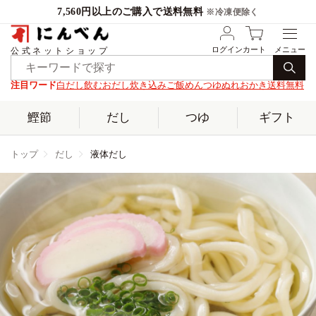
7,560円以上のご購入で送料無料
※冷凍便除く
ログイン
カート
公式ネットショップ
注目ワード
白だし
飲むおだし
炊き込みご飯
めんつゆ
ぬれおかき
送料無料
鰹節
だし
つゆ
ギフト
トップ
だし
液体だし