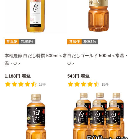
常温便
税率8%
常温便
税率8%
本枯鰹節 白だし特撰 500ml＜常
白だしゴールド 500ml＜常温・
温・O＞
O＞
1,188
税込
543
税込
17件
15件