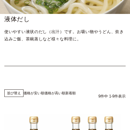
液体だし
使いやすい液状のだし（出汁）です。
お吸い物やうどん、炊き
込みご飯、茶碗蒸しなど様々な料理に。
価格が安い順
価格が高い順
新着順
並び替え
9
件中
1
-
9
件表示