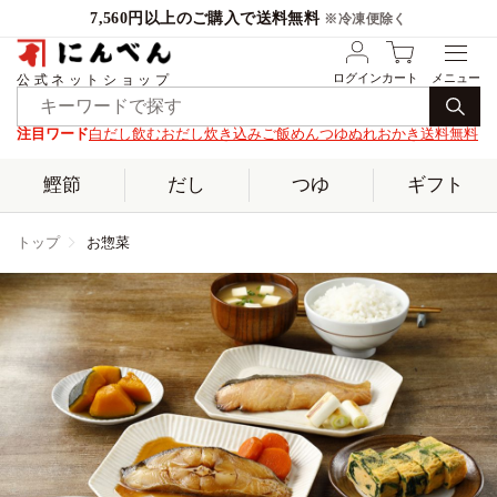
7,560円以上のご購入で送料無料
※冷凍便除く
ログイン
カート
公式ネットショップ
注目ワード
白だし
飲むおだし
炊き込みご飯
めんつゆ
ぬれおかき
送料無料
鰹節
だし
つゆ
ギフト
トップ
お惣菜