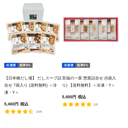
冷凍便
税率8%
冷凍便
税率8%
【日本橋だし場】 だしスープ詰
至福の一菜 惣菜詰合せ (5袋入
合せ 7袋入り (送料無料) ＜冷
り) 【送料無料】＜冷凍・Y＞
凍・Y＞
5,400
税込
5,400
税込
2件
14件