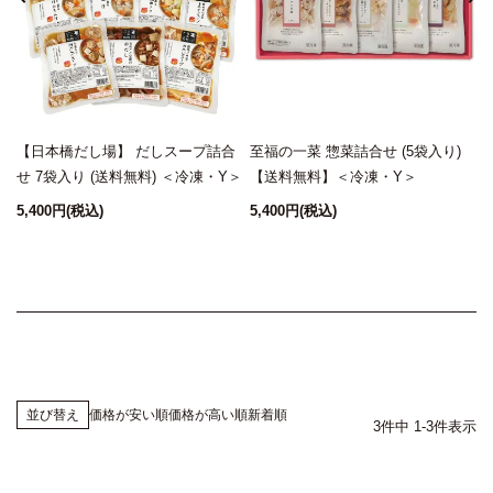
袋
【日本橋だし場】 だしスープ詰合
至福の一菜 惣菜詰合せ (5袋入り)
せ 7袋入り (送料無料) ＜冷凍・Y＞
【送料無料】＜冷凍・Y＞
5,400円
(税込)
5,400円
(税込)
5
価格が安い順
価格が高い順
新着順
並び替え
3
件中
1
-
3
件表示