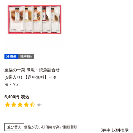
冷凍便
税率8%
至福の一菜 煮魚・焼魚詰合せ
(5袋入り) 【送料無料】＜冷
凍・Y＞
5,400
税込
4件
価格が安い順
価格が高い順
新着順
並び替え
3
件中
1
-
3
件表示