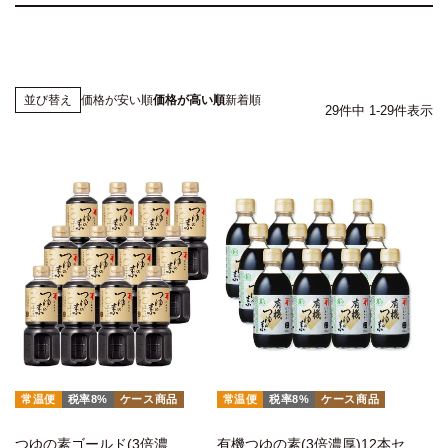
価格が安い順
価格が高い順
新着順
並び替え
29
件中
1
-
29
件表示
常温便
税率8%
ケース商品
常温便
税率8%
ケース商品
つゆの素ゴールド(3倍濃
有機つゆの素(3倍濃厚)12本セ