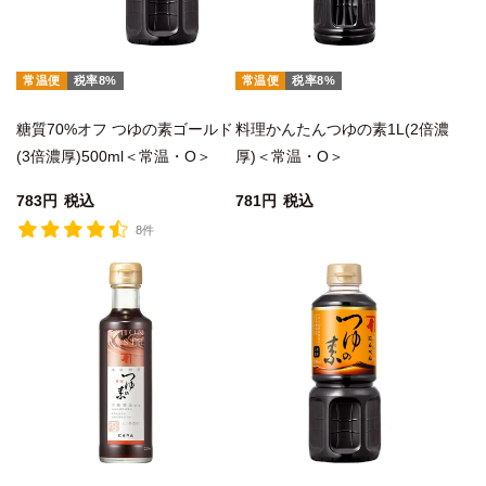
常温便
税率8%
常温便
税率8%
糖質70%オフ つゆの素ゴールド
料理かんたんつゆの素1L(2倍濃
(3倍濃厚)500ml＜常温・O＞
厚)＜常温・O＞
783
税込
781
税込
8件