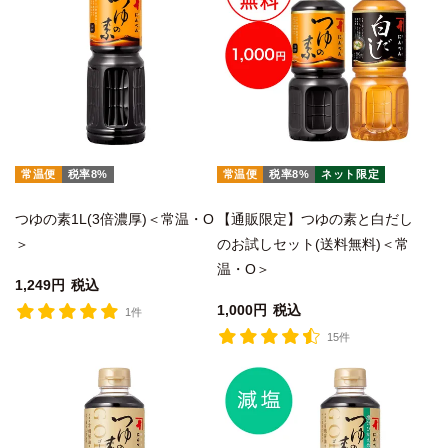
常温便
税率8%
常温便
税率8%
ネット限定
つゆの素1L(3倍濃厚)＜常温・O
【通販限定】つゆの素と白だし
＞
のお試しセット(送料無料)＜常
温・O＞
1,249
税込
1,000
税込
1件
15件