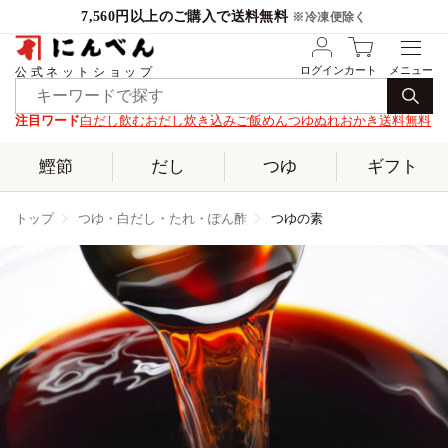
7,560円以上のご購入で送料無料
※冷凍便除く
ログイン
カート
公式ネットショップ
注目ワード
白だし
飲むおだし
炊き込みご飯
めんつゆ
ぬれおかき
送料無料
鰹節
だし
つゆ
ギフト
トップ
つゆ・白だし・たれ・ぽん酢
つゆの素