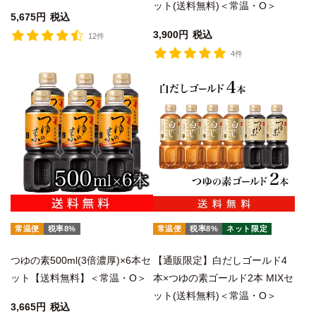
ット(送料無料)＜常温・O＞
5,675
税込
3,900
税込
12件
4件
常温便
税率8%
常温便
税率8%
ネット限定
つゆの素500ml(3倍濃厚)×6本セ
【通販限定】白だしゴールド4
ット【送料無料】＜常温・O＞
本×つゆの素ゴールド2本 MIXセ
ット(送料無料)＜常温・O＞
3,665
税込