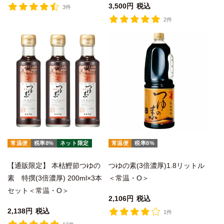
3,500
税込
3件
2件
常温便
税率8%
ネット限定
常温便
税率8%
【通販限定】 本枯鰹節つゆの
つゆの素(3倍濃厚)1.8リットル
素 特撰(3倍濃厚) 200ml×3本
＜常温・O＞
セット＜常温・O＞
2,106
税込
2,138
税込
1件