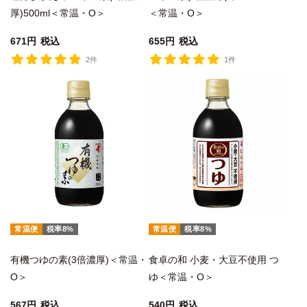
厚)500ml＜常温・O＞
＜常温・O＞
671
税込
655
税込
2件
1件
常温便
税率8%
常温便
税率8%
有機つゆの素(3倍濃厚)＜常温・
食卓の和 小麦・大豆不使用 つ
O＞
ゆ＜常温・O＞
567
税込
540
税込