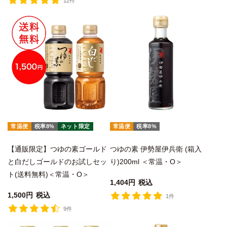
12件
常温便
税率8%
ネット限定
常温便
税率8%
【通販限定】つゆの素ゴールド
つゆの素 伊勢屋伊兵衛 (箱入
と白だしゴールドのお試しセッ
り)200ml ＜常温・O＞
ト(送料無料)＜常温・O＞
1,404
税込
1,500
税込
1件
9件