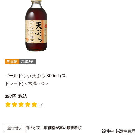
常温便
税率8%
ゴールドつゆ 天ぷら 300ml (ス
トレート)＜常温・O＞
397
税込
1件
価格が安い順
価格が高い順
新着順
並び替え
29
件中
1
-
29
件表示