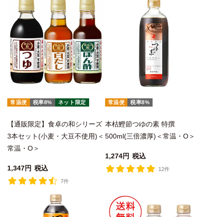
常温便
税率8%
ネット限定
常温便
税率8%
【通販限定】食卓の和シリーズ
本枯鰹節つゆの素 特撰
3本セット(小麦・大豆不使用)＜
500ml(三倍濃厚)＜常温・O＞
常温・O＞
1,274
税込
1,347
税込
12件
7件