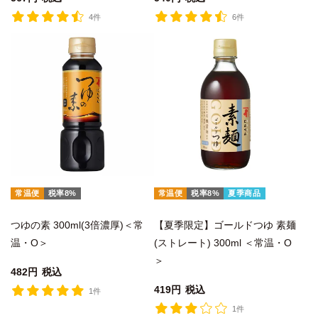
4件
6件
常温便
税率8%
常温便
税率8%
夏季商品
つゆの素 300ml(3倍濃厚)＜常
【夏季限定】ゴールドつゆ 素麺
温・O＞
(ストレート) 300ml ＜常温・O
＞
482
税込
419
税込
1件
1件