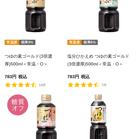
常温便
税率8%
常温便
税率8%
つゆの素ゴールド(3倍濃
塩分ひかえめ つゆの素ゴールド
厚)500ml＜常温・O＞
(3倍濃厚)500ml＜常温・O＞
783
税込
783
税込
14件
7件