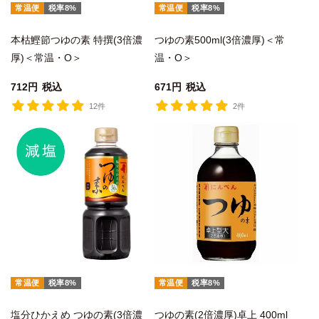
常温便
税率8%
常温便
税率8%
本枯鰹節つゆの素 特撰(3倍濃
つゆの素500ml(3倍濃厚)＜常
厚)＜常温・O＞
温・O＞
712
税込
671
税込
12件
2件
常温便
税率8%
常温便
税率8%
塩分ひかえめ つゆの素(3倍濃
つゆの素(2倍濃厚)卓上 400ml