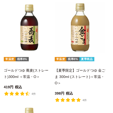
常温便
税率8%
常温便
税率8%
夏季商品
ゴールドつゆ 蕎麦(ストレー
【夏季限定】ゴールドつゆ 金ご
ト)300ml ＜常温・O＞
ま 300ml (ストレート)＜常温・
O＞
419
税込
398
税込
4件
4件