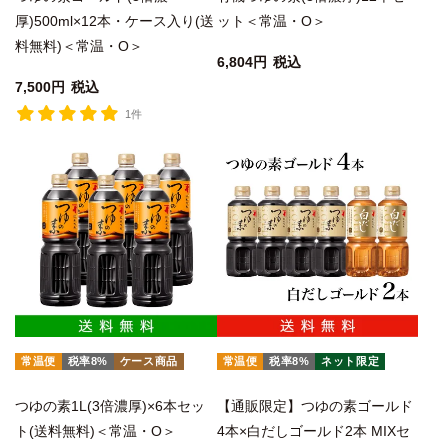
厚)500ml×12本・ケース入り(送
ット＜常温・O＞
料無料)＜常温・O＞
6,804
税込
7,500
税込
1件
常温便
税率8%
ケース商品
常温便
税率8%
ネット限定
つゆの素1L(3倍濃厚)×6本セッ
【通販限定】つゆの素ゴールド
ト(送料無料)＜常温・O＞
4本×白だしゴールド2本 MIXセ