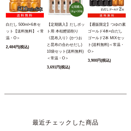
搾
白だし 500ml×6本セ
【定期購入】だしポッ
【通販限定】つゆの素
ット【送料無料】＜常
ト用 本枯鰹節削り
ゴールド4本×白だし
温・O＞
《昆布入り》(かつお
ゴールド2本 MIXセッ
と昆布の合わせだし)
ト(送料無料)＜常温・
2,484円
(税込)
10袋セット(送料無料)
O＞
5
＜常温・O＞
3,900円
(税込)
3,691円
(税込)
最近チェックした商品