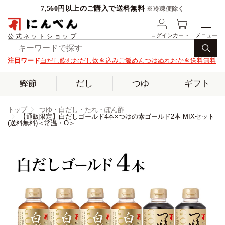
7,560円以上のご購入で送料無料
※冷凍便除く
ログイン
カート
公式ネットショップ
注目ワード
白だし
飲むおだし
炊き込みご飯
めんつゆ
ぬれおかき
送料無料
鰹節
だし
つゆ
ギフト
トップ
つゆ・白だし・たれ・ぽん酢
【通販限定】白だしゴールド4本×つゆの素ゴールド2本 MIXセット
(送料無料)＜常温・O＞