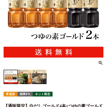
常温便
税率8%
ネット限定
【通販限定】白だしゴールド4本×つゆの素ゴールド