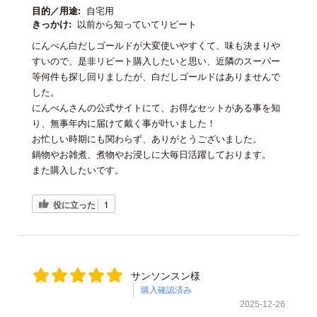
目的／用途:
自宅用
きっかけ:
以前から知っていてリピート
にんべん白だしゴールドが大変使いやすくて、味も決まりや
すいので、是非リピート購入したいと思い、近隣のスーパー
等何件も探し回りましたが、白だしゴールドはありませんで
した。
にんべんさんの公式サイトにて、お得なセットがある事を知
り、無事年内に届けて戴く事が叶いました！
お忙しい時期にも関わらず、ありがとうございました。
鍋物やお雑煮、煮物やお浸しに大毎日活躍しております。
また購入したいです。
役に立った
1
サンソンスン様
購入確認済み
2025-12-26