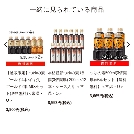
は欠かせない麺つゆです。
一緒に見られている商品
今回も購入致しました。
素麺にぴったり
2021/08/02 10:29:04.313293 投稿者：コエコエ0828
★★★★★
3年ぐらい愛用しております。
だしの風味だけでなく、ほんのり甘みがあり、夏のお素麺
にぴったりです。
ん
【通販限定】つゆの素
本枯鰹節つゆの素 特
つゆの素500ml(3倍濃
濃縮しないものもあると嬉しいです。
無
ゴールド4本×白だし
撰(3倍濃厚) 200ml×12
厚)×6本セット【送料
ゴールド2本 MIXセッ
本・ケース入り ＜常
無料】＜常温・O＞
ト(送料無料)＜常温・
温・O＞
3,665円
(税込)
5
2021/08/02 10:40:47.104523 投稿者：はあちゃん
O＞
8,553円
(税込)
★★★★★
3,900円
(税込)
つゆはいつも同じもので済ませてましたが、こちらの商品
に変えて香り、味、の違いが何ランクも上でとても気に入
りました。