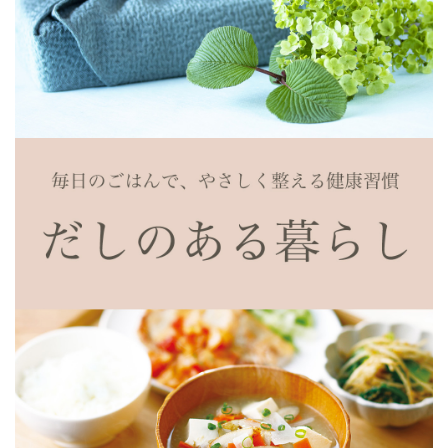
今まで色々使ってきましたが、ゴールドに出会ってからは
他のものが使えません。
だしもきいて、味も私好みにベストマッチです
豚肉とゴーヤとキノコ炒め
2021/08/11 11:58:20.059344 投稿者：ネネ
★★★
卵と豆腐は入れずに、さらにさっぱり美味しく
食べる前に小袋の鰹節も1袋