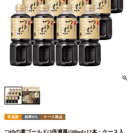
常温便
税率8%
ケース商品
つゆの素ゴールド(3倍濃厚)500ml×12本・ケース入