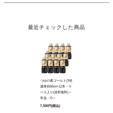
美味しい
2021/08/02 10:45:17.521139 投稿者：はな
最近チェックした商品
★★★★★
頂き物のフリーズドライ味噌汁でにんべんさんの出汁の良
さを知り、つゆの素ゴールドを購入するようになりまし
た。出汁が上品で美味しいです。夏の素麺には欠かせなく
なりました。
我が家の常備品!
2021/08/02 11:30:50.639354 投稿者：しらゆりこ
つゆの素ゴールド(3倍
★★★★★
濃厚)500ml×12本・ケ
ース入り(送料無料)＜
香り風味が素晴らしく麺つゆだけでなく、あえ物や煮物な
常温・O＞
ど幅広く使っています。お料理もランクアップできます!化
7,500円
(税込)
学調味料不使用のところも気に入っています。