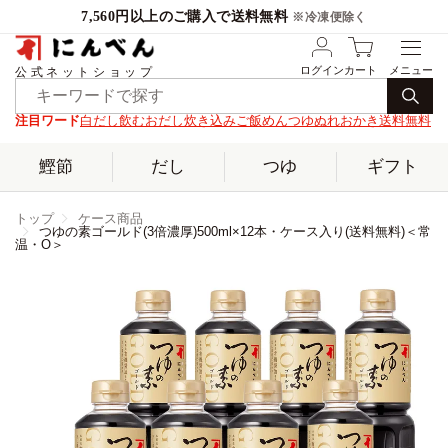
7,560円以上のご購入で送料無料
※冷凍便除く
ログイン
カート
公式ネットショップ
注目ワード
白だし
飲むおだし
炊き込みご飯
めんつゆ
ぬれおかき
送料無料
鰹節
だし
つゆ
ギフト
トップ
ケース商品
つゆの素ゴールド(3倍濃厚)500ml×12本・ケース入り(送料無料)＜常
温・O＞