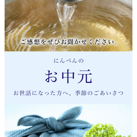
両親がつゆの素派だったこともあり、小さい頃から麺つゆ
といえばつゆの素でした。大人になって色々と試しました
が、やはりつゆの素以上の麺つゆはないと思っています。
その中でもつゆの素ゴールドは香り旨みともに最高です!食
べたことのない方は是非試していただきたいです。
出しの味が…
2021/08/04 19:39:53.727566 投稿者：キャサリン
★★★★★
どうやったら、こんな風味が出るのか、本当に舌と鼻で味
合わせていただけます。
これが一番
2021/08/05 11:16:26.875167 投稿者：目だぬき
★★★★★