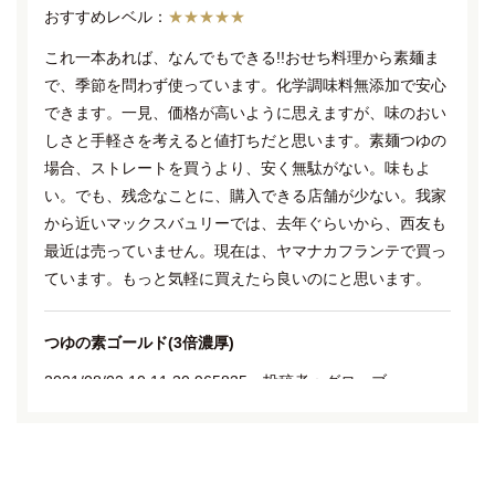
★★★★★
これ一本あれば、なんでもできる!!おせち料理から素麺ま
で、季節を問わず使っています。化学調味料無添加で安心
できます。一見、価格が高いように思えますが、味のおい
しさと手軽さを考えると値打ちだと思います。素麺つゆの
場合、ストレートを買うより、安く無駄がない。味もよ
い。でも、残念なことに、購入できる店舗が少ない。我家
から近いマックスバュリーでは、去年ぐらいから、西友も
最近は売っていません。現在は、ヤマナカフランテで買っ
ています。もっと気軽に買えたら良いのにと思います。
つゆの素ゴールド(3倍濃厚)
2021/08/02 10:11:30.965835 投稿者：グローブ
★★★★★
我家ではつゆの素ゴールドが一番人気です。
暑い日が続くと毎日冷麺を食べておりますので、ゴールド