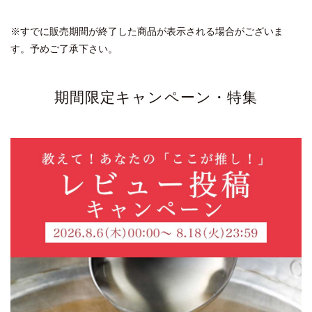
とても便利です
※すでに販売期間が終了した商品が表示される場合がございま
2021/08/02 14:23:20.757881 投稿者：みいまま
す。予めご了承下さい。
★★★★★
我が家のキッチンになくてはならないお品です。
期間限定キャンペーン・特集
ピーマンの細切りにごま油とつゆの素をかけてレンジでチ
ン、舞茸やしめじもごま油とつゆの素でチン、
鶏もも肉は生姜の薄切りと共につゆの素に漬け込んで冷蔵
庫で一晩寝かせてからレンジでチン。
素麺やうどんには練りゴマをつゆの素でゆるめてから少し
濃いめに冷たい水で薄めて、ネギや紫蘇、茗荷などの薬味
と共にいただくと暑さも忘れます。美味しすぎるので食べ
すぎ注意。
麺つゆといえば『つゆの素』
2021/08/03 10:49:30.686296 投稿者：とまと
★★★★★