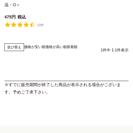
温・O＞
475
税込
10件
価格が安い順
価格が高い順
新着順
並び替え
1
件中
1
-
1
件表示
※すでに販売期間が終了した商品が表示される場合がございま
す。予めご了承下さい。