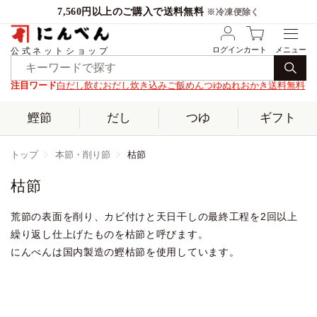
7,560円以上のご購入で送料無料
※冷凍便除く
ログイン
カート
公式ネットショップ
注目ワード
白だし
飲むおだし
炊き込みご飯
めんつゆ
ぬれおかき
送料無料
鰹節
だし
つゆ
ギフト
トップ
本節・削り節
枯節
枯節
荒節の表面を削り、カビ付けと天日干しの最終工程を2回以上
繰り返し仕上げたものを枯節と呼びます。
にんべんは国内製造の鰹枯節を使用しています。