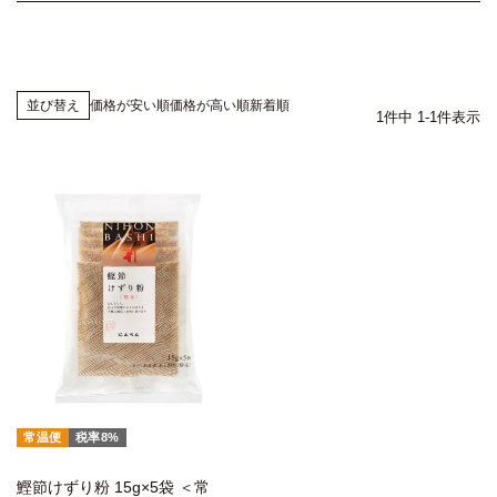
価格が安い順
価格が高い順
新着順
並び替え
1
件中
1
-
1
件表示
常温便
税率8%
鰹節けずり粉 15g×5袋 ＜常