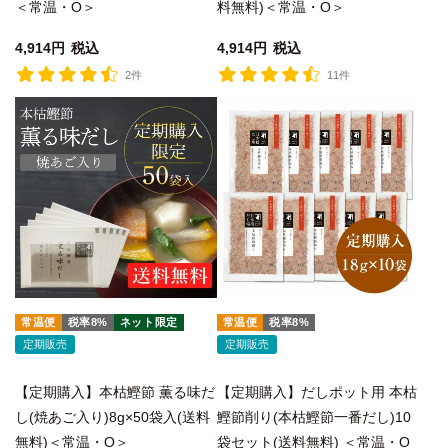
＜常温・O＞
料無料)＜常温・O＞
4,914
税込
4,914
税込
2件
11件
常温便
税率8%
ネット限定
常温便
税率8%
定期販売
定期販売
【定期購入】本枯鰹節 薫る味だ
【定期購入】だしポット用 本枯
し(焼あご入り)8g×50袋入(送料
鰹節削り(本枯鰹節一番だし)10
無料)＜常温・O＞
袋セット(送料無料) ＜常温・O