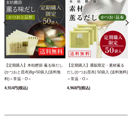
【定期購入】本枯鰹節 薫る味だし
【定期購入】通販限定・素材薫る
＜
(かつおと昆布)8g×50袋入(送料無
だし(かつお昆布) 50袋入 (送料無料)
料)＜常温・O＞
＜常温・O＞
4,914円
(税込)
4,968円
(税込)
4