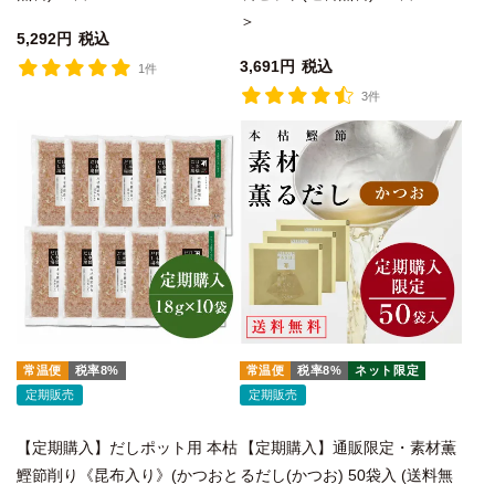
＞
5,292
税込
3,691
税込
1件
3件
常温便
税率8%
常温便
税率8%
ネット限定
定期販売
定期販売
【定期購入】だしポット用 本枯
【定期購入】通販限定・素材薫
鰹節削り《昆布入り》(かつおと
るだし(かつお) 50袋入 (送料無