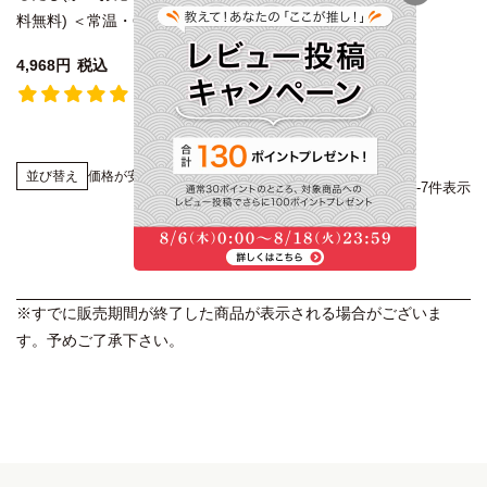
料無料) ＜常温・O＞
4,968
税込
6件
価格が安い順
価格が高い順
新着順
並び替え
7
件中
1
-
7
件表示
※すでに販売期間が終了した商品が表示される場合がございま
す。予めご了承下さい。