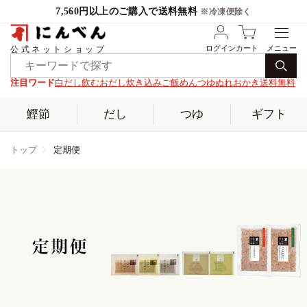
7,560円以上のご購入で送料無料
※冷凍便除く
ログイン
カート
公式ネットショップ
注目ワード
白だし
飲むおだし
炊き込みご飯
めんつゆ
ぬれおかき
送料無料
鰹節
だし
つゆ
ギフト
トップ
定期便