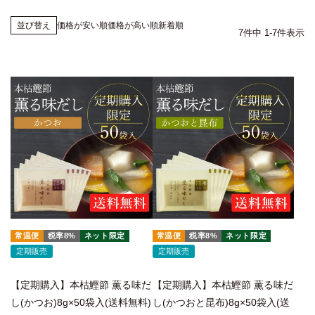
価格が安い順
価格が高い順
新着順
並び替え
7
件中
1
-
7
件表示
常温便
税率8%
ネット限定
常温便
税率8%
ネット限定
定期販売
定期販売
【定期購入】本枯鰹節 薫る味だ
【定期購入】本枯鰹節 薫る味だ
し(かつお)8g×50袋入(送料無料)
し(かつおと昆布)8g×50袋入(送