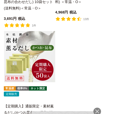
昆布の合わせだし) 10袋セット
料) ＜常温・O＞
(送料無料)＜常温・O＞
4,968
税込
3,691
税込
13件
1件
常温便
税率8%
ネット限定
定期販売
【定期購入】通販限定・素材薫
るだし(かつお昆布) 50袋入 (送