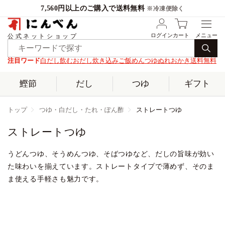
7,560円以上のご購入で送料無料
※冷凍便除く
ログイン
カート
公式ネットショップ
注目ワード
白だし
飲むおだし
炊き込みご飯
めんつゆ
ぬれおかき
送料無料
鰹節
だし
つゆ
ギフト
トップ
つゆ・白だし・たれ・ぽん酢
ストレートつゆ
ストレートつゆ
うどんつゆ、そうめんつゆ、そばつゆなど、だしの旨味が効い
た味わいを揃えています。ストレートタイプで薄めず、そのま
ま使える手軽さも魅力です。