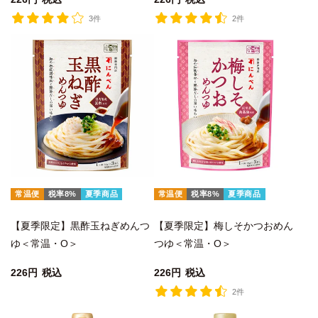
3件
2件
常温便
税率8%
夏季商品
常温便
税率8%
夏季商品
【夏季限定】黒酢玉ねぎめんつ
【夏季限定】梅しそかつおめん
ゆ＜常温・O＞
つゆ＜常温・O＞
226
税込
226
税込
2件