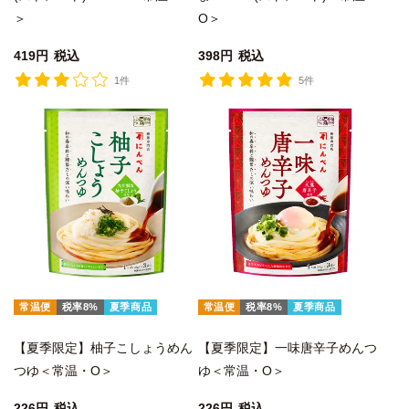
＞
O＞
419
税込
398
税込
1件
5件
常温便
税率8%
夏季商品
常温便
税率8%
夏季商品
【夏季限定】柚子こしょうめん
【夏季限定】一味唐辛子めんつ
つゆ＜常温・O＞
ゆ＜常温・O＞
226
税込
226
税込