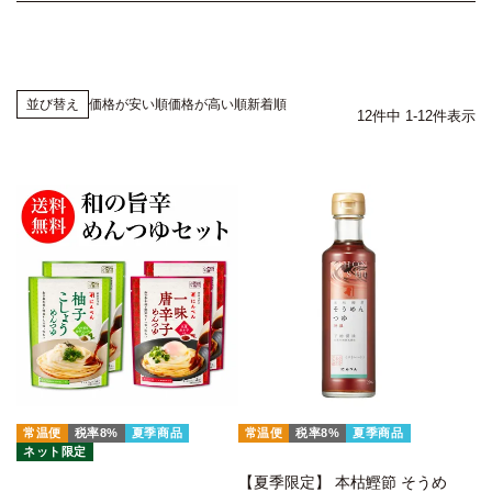
価格が安い順
価格が高い順
新着順
並び替え
12
件中
1
-
12
件表示
常温便
税率8%
夏季商品
常温便
税率8%
夏季商品
ネット限定
【夏季限定】 本枯鰹節 そうめ