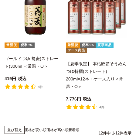
常温便
税率8%
常温便
税率8%
夏季商品
ケース商品
ゴールドつゆ 蕎麦(ストレー
【夏季限定】 本枯鰹節そうめん
ト)300ml ＜常温・O＞
つゆ特撰(ストレート)
419
税込
200ml×12本・ケース入り＜常
温・O＞
4件
7,776
税込
4件
価格が安い順
価格が高い順
新着順
並び替え
12
件中
1
-
12
件表示