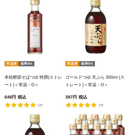
常温便
税率8%
常温便
税率8%
本枯鰹節そばつゆ 特撰(ストレ
ゴールドつゆ 天ぷら 300ml (ス
ート)＜常温・O＞
トレート)＜常温・O＞
648
税込
397
税込
1件
1件