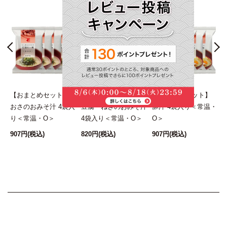
ん
【おまとめセット】あ
【おまとめセット】
【おまとめセット】
無
おさのおみそ汁 4袋入
豆腐・ねぎのおみそ汁
豚汁 4袋入り＜常温・
り＜常温・O＞
4袋入り＜常温・O＞
O＞
907円
(税込)
820円
(税込)
907円
(税込)