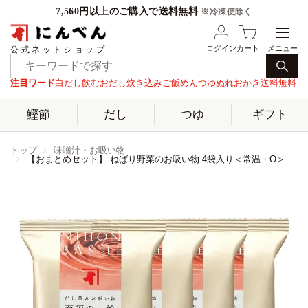
7,560円以上のご購入で送料無料
※冷凍便除く
ログイン
カート
公式ネットショップ
注目ワード
白だし
飲むおだし
炊き込みご飯
めんつゆ
ぬれおかき
送料無料
鰹節
だし
つゆ
ギフト
トップ
味噌汁・お吸い物
【おまとめセット】 ねばり野菜のお吸い物 4袋入り＜常温・O＞