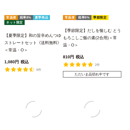
常温便
税率8%
夏季商品
常温便
税率8%
季節限定
ネット限定
【季節限定】だしを愉しむ とう
【夏季限定】和の旨辛めんつゆ
もろこしご飯の素(2合用)＜常
ストレートセット《送料無料》
温・O＞
＜常温・O＞
810
税込
1,080
税込
2件
6件
ただいま品切れ中です