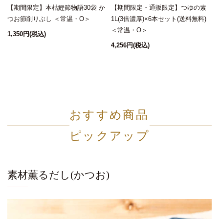
【期間限定】本枯鰹節物語30袋 か
【期間限定・通販限定】つゆの素
つお節削りぶし ＜常温・O＞
1L(3倍濃厚)×6本セット(送料無料)
＜常温・O＞
1,350円
(税込)
4,256円
(税込)
1
おすすめ商品
ピックアップ
素材薫るだし(かつお)