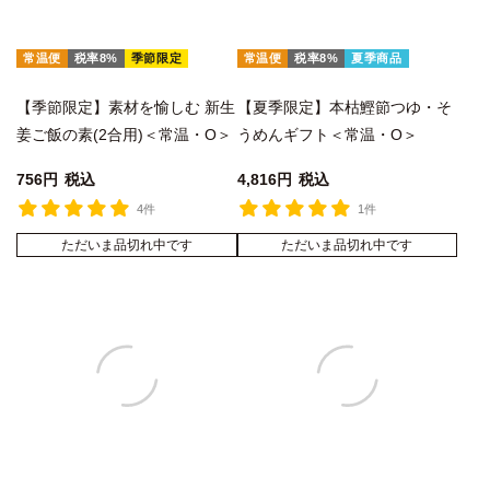
常温便
税率8%
季節限定
常温便
税率8%
夏季商品
【季節限定】素材を愉しむ 新生
【夏季限定】本枯鰹節つゆ・そ
姜ご飯の素(2合用)＜常温・O＞
うめんギフト＜常温・O＞
756
税込
4,816
税込
4件
1件
ただいま品切れ中です
ただいま品切れ中です