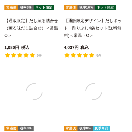
常温便
税率8%
ネット限定
常温便
税率10％
ネット限定
【通販限定】だし薫る詰合せ
【通販限定デザイン】だしポッ
（薫る味だし詰合せ）＜常温・
ト・削りぶし4袋セット(送料無
O＞
料)＜常温・O＞
1,080
税込
4,037
税込
6件
8件
常温便
税率8%
常温便
税率8%
夏季商品