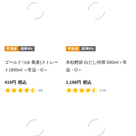
常温便
税率8%
常温便
税率8%
ゴールドつゆ 蕎麦(ストレー
本枯鰹節 白だし特撰 500ml＜常
ト)300ml ＜常温・O＞
温・O＞
419
税込
1,188
税込
4件
17件