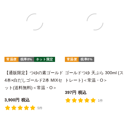
常温便
税率8%
ネット限定
常温便
税率8%
【通販限定】つゆの素ゴールド
ゴールドつゆ 天ぷら 300ml (ス
4本×白だしゴールド2本 MIXセ
トレート)＜常温・O＞
ット(送料無料)＜常温・O＞
397
税込
3,900
税込
1件
5件