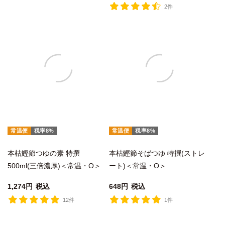
2件
常温便
税率8%
常温便
税率8%
本枯鰹節つゆの素 特撰
本枯鰹節そばつゆ 特撰(ストレ
500ml(三倍濃厚)＜常温・O＞
ート)＜常温・O＞
1,274
税込
648
税込
12件
1件