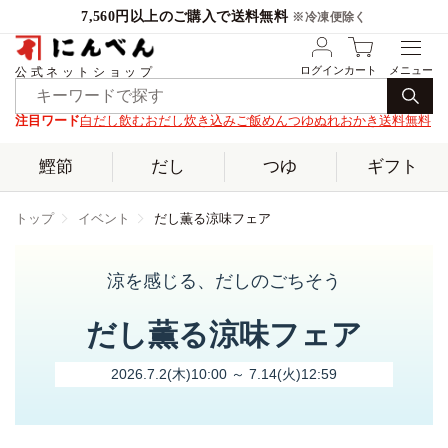
7,560円以上のご購入で送料無料
※冷凍便除く
ログイン
カート
公式ネットショップ
注目ワード
白だし
飲むおだし
炊き込みご飯
めんつゆ
ぬれおかき
送料無料
鰹節
だし
つゆ
ギフト
トップ
イベント
だし薫る涼味フェア
涼を感じる、だしのごちそう
だし薫る涼味フェア
2026.7.2(木)10:00 ～ 7.14(火)12:59