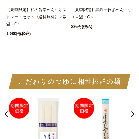
ゆ
【夏季限定】和の旨辛めんつゆス
【夏季限定】黒酢玉ねぎめんつゆ
トレートセット《送料無料》＜常
＜常温・O＞
温・O＞
226円
(税込)
2
1,080円
(税込)
こだわりのつゆに相性抜群の麺