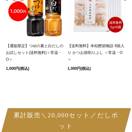
し
【通販限定】つゆの素と白だしの
【送料無料】本枯鰹節物語 8袋入
お試しセット(送料無料)＜常温・
り かつお節削りぶし ＜常温・O
O＞
＞
1,000円
(税込)
1,000円
(税込)
1
累計販売＼20,000セット／だしポ
ット