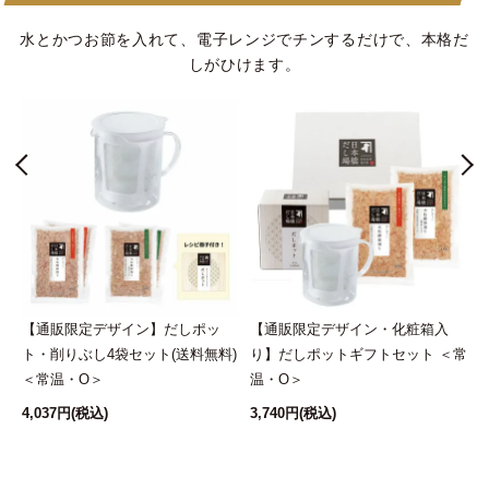
水とかつお節を入れて、電子レンジでチンするだけで、本格だ
しがひけます。
鰹
【通販限定デザイン】だしポッ
【通販限定デザイン・化粧箱入
セ
ト・削りぶし4袋セット(送料無料)
り】だしポットギフトセット ＜常
＜常温・O＞
温・O＞
4,037円
(税込)
3,740円
(税込)
4