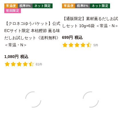
常温便
税率8%
ネット限定
常温便
税率8%
ネット限定
初回限定
【通販限定】素材薫るだしお試
【クロネコゆうパケット】公式
しセット 10g×6袋 ＜常温・N＞
ECサイト限定 本枯鰹節 薫る味
699
税込
だしお試しセット《送料無料》
＜常温・N＞
5件
1,080
税込
61件