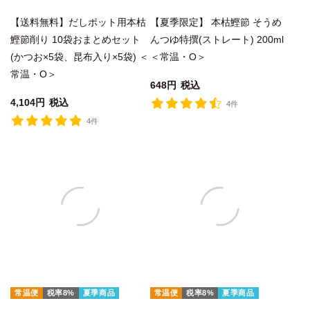
【送料無料】だしポット用本枯
【夏季限定】 本枯鰹節 そうめ
鰹節削り 10袋おまとめセット
んつゆ特撰(ストレート) 200ml
(かつお×5袋、昆布入り×5袋) ＜
＜常温・O＞
常温・O＞
648
税込
4,104
税込
4件
4件
常温便
税率8%
夏季商品
常温便
税率8%
夏季商品