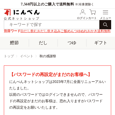
7,560円以上のご購入で送料無料
※冷凍便除く
ログイン
カート
公式ネットショップ
注目ワード
白だし
飲むおだし
炊き込みご飯
めんつゆ
ぬれおかき
送料無料
鰹節
だし
つゆ
ギフト
トップ
イベント
秋の感謝祭
【パスワードの再設定がまだのお客様へ】
にんべんネットショップは2023年7月に全面リニューアルい
たしました。
以前のパスワードではログインできませんので、パスワー
ドの再設定がまだのお客様は、恐れ入りますがパスワード
の再設定をお願いいたします。