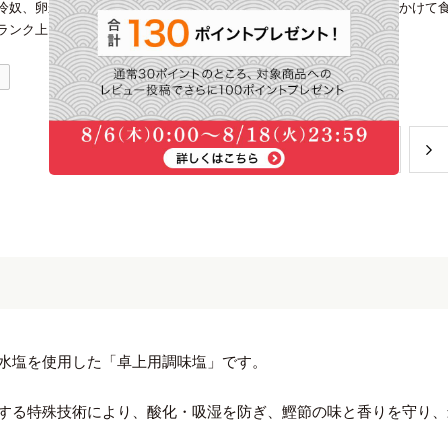
冷奴、卵かけご飯と何にでも使えます。夫はブロッコリーやトマトにかけて
ランク上になれます
1
​1
​2
水塩を使用した「卓上用調味塩」です。
する特殊技術により、酸化・吸湿を防ぎ、鰹節の味と香りを守り、