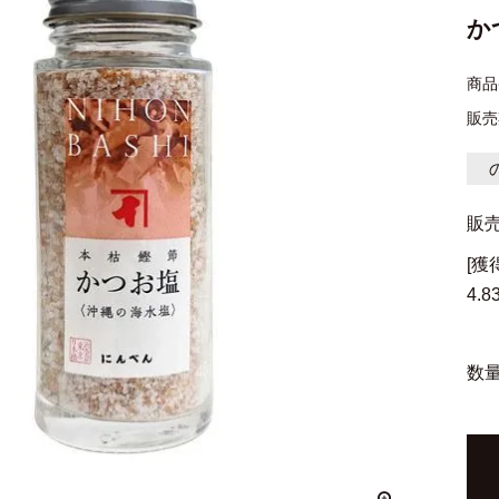
か
商品
販売
販
[
4.8