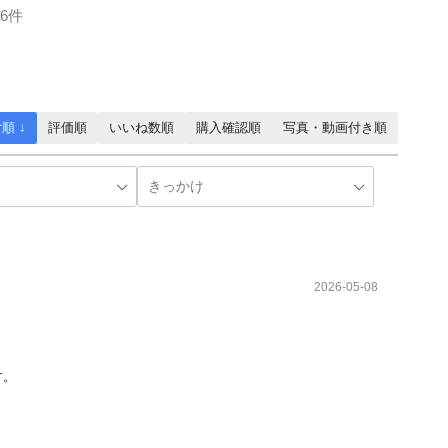
6件
順 ↓
評価順
いいね数順
購入確認順
写真・動画付き順
2026-05-08
す。