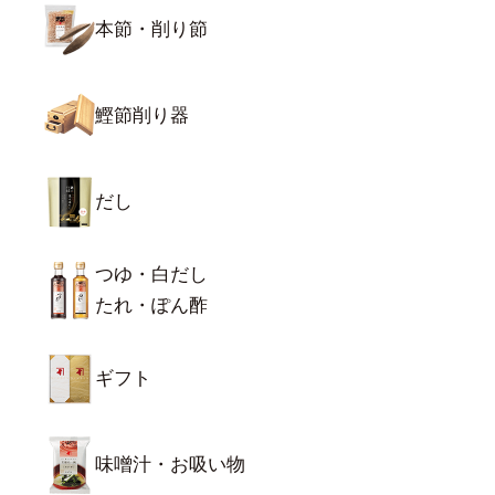
本節・削り節
鰹節削り器
だし
つゆ・白だし
たれ・ぽん酢
ギフト
味噌汁・お吸い物