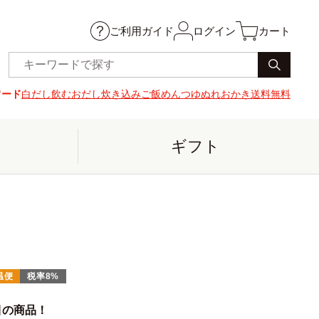
ご利用ガイド
ログイン
カート
ワード
白だし
飲むおだし
炊き込みご飯
めんつゆ
ぬれおかき
送料無料
ギフト
温便
税率8%
目の商品！