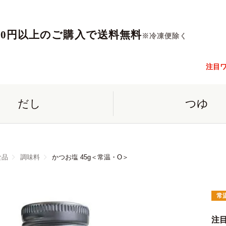
560円以上のご購入で送料無料
※冷凍便除く
注目
だし
つゆ
食品
調味料
かつお塩 45g＜常温・O＞
常
注