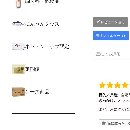
調味料・他食品
レビューを書く
にんべんグッズ
詳細フィルター
ネットショップ限定
定期便
ケース商品
目的／用途:
自宅
きっかけ:
メルマガ
まだ、おにぎりに
役に立った