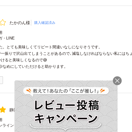
たかのん様
購入確認済み
用
・LINE
た。とても美味しくてリピート間違いなしになりそうです。
で一振りで沢山出てしまうことがあるので､減塩しなければならない私にはちょ
かけると美味しくなるので😅
少なめにしていただけると助かります。
1
静岡のおばちゃん様
購入確認済み
用
ンラインショップ