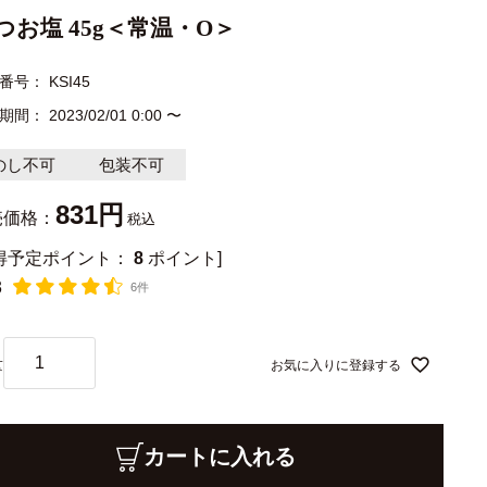
つお塩 45g＜常温・O＞
番号
KSI45
期間
2023/02/01 0:00
〜
のし不可
包装不可
831
売価格：
税込
獲得予定ポイント：
8
ポイント]
3
6件
お気に入りに登録する
カートに入れる