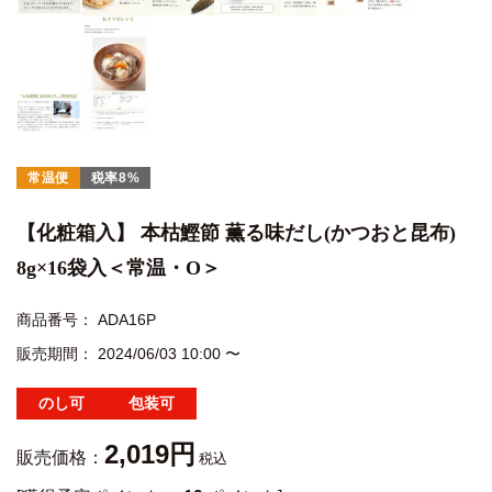
常温便
税率8%
【化粧箱入】 本枯鰹節 薫る味だし(かつおと昆布)
8g×16袋入＜常温・O＞
商品番号
ADA16P
販売期間
2024/06/03 10:00
〜
のし可
包装可
2,019
販売価格：
税込