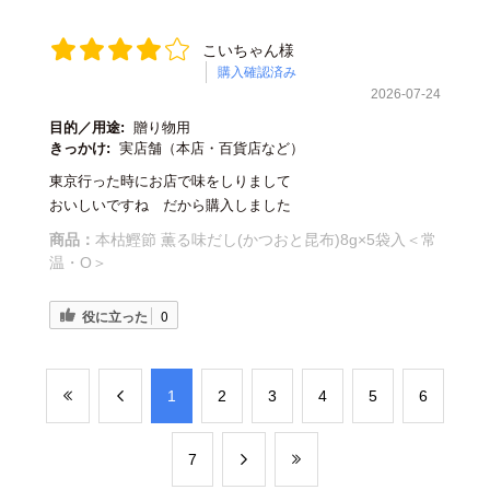
こいちゃん様
購入確認済み
2026-07-24
目的／用途:
贈り物用
きっかけ:
実店舗（本店・百貨店など）
東京行った時にお店で味をしりまして
おいしいですね だから購入しました
商品：
本枯鰹節 薫る味だし(かつおと昆布)8g×5袋入＜常
温・O＞
役に立った
0
​1
​2
​3
​4
​5
​6
​7