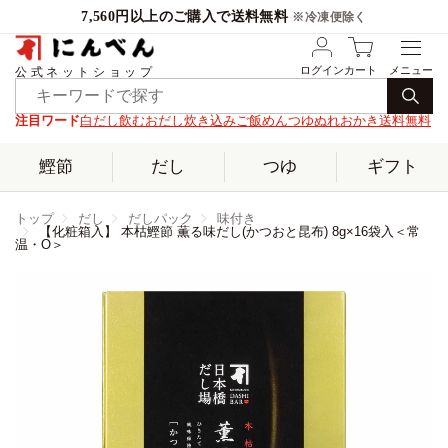
7,560円以上のご購入で送料無料
※冷凍便除く
ログイン
カート
公式ネットショップ
注目ワード
白だし
飲むおだし
炊き込みご飯
めんつゆ
ぬれおかき
送料無料
鰹節
だし
つゆ
ギフト
トップ
だし
だしパック
味付き
【化粧箱入】 本枯鰹節 薫る味だし(かつおと昆布) 8g×16袋入＜常
温・O＞