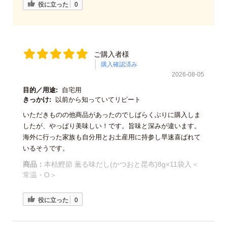
役に立った
0
ご購入者様
購入確認済み
2026-08-05
目的／用途:
自宅用
きっかけ:
以前から知っていてリピート
いただきものの他商品があったのでしばらくぶりに購入しま
したが、やっぱり美味しい！です。旨味と深みが違います。
海外に行った家族も自分用とお土産用に持参し早速喜ばれて
いるそうです。
商品：
本枯鰹節 薫る味だし(かつおと昆布)8g×11袋入＜
常温・O＞
役に立った
0