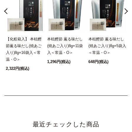
★★★★★
定期購入ではかつおの薫る味だしを
購入し、かつおベースでだしを
とっています。贈り物にはかつお・昆布
だしを選び毎年贈っています。以前は某社の
昆
【化粧箱入】 本枯鰹
本枯鰹節 薫る味だし
本枯鰹節 薫る味だし
だしを贈っていましたが今ではにんべん品に
節薫る味だし(焼あご
(焼あご入り)8g×11袋
(焼あご入り)8g×5袋入
こだわっています。。
入り)8g×16袋入＜常
入＜常温・O＞
＜常温・O＞
温・O＞
1,296円
(税込)
648円
(税込)
1
2,322円
(税込)
最近チェックした商品