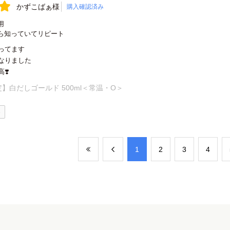
かずこばぁ様
購入確認済み
用
ら知っていてリピート
ってます
なりました
❣️
】白だしゴールド 500ml＜常温・O＞
0
​1
​2
​3
​4