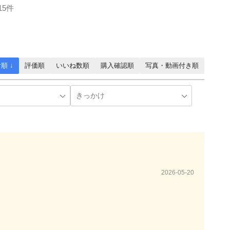
15件
順 ↓
評価順
いいね数順
購入確認順
写真・動画付き順
2026-05-20