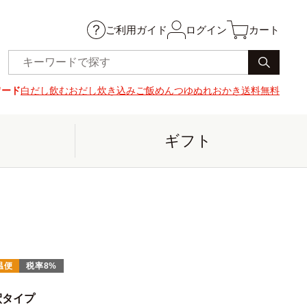
ご利用ガイド
ログイン
カート
ワード
白だし
飲むおだし
炊き込みご飯
めんつゆ
ぬれおかき
送料無料
ギフト
温便
税率8%
釈タイプ