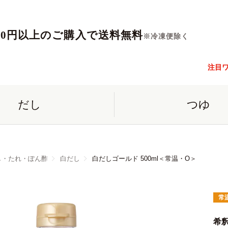
560円以上のご購入で送料無料
※冷凍便除く
注目
だし
つゆ
し・たれ・ぽん酢
白だし
白だしゴールド 500ml＜常温・O＞
常
希