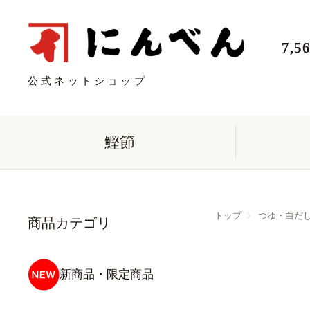
7,
公式ネットショップ
鰹節
トップ
つゆ・白だ
商品カテゴリ
新商品・限定商品