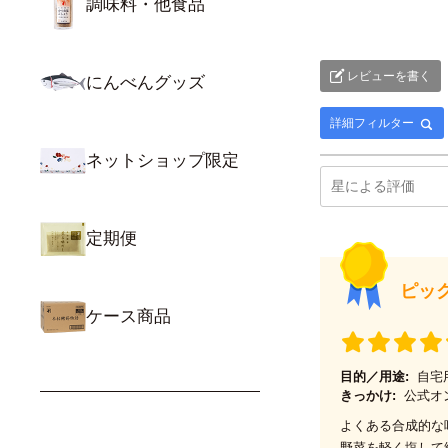
調味料・他食品
レビューを書く
にんべんグッズ
詳細フィルター
ネットショップ限定
定期便
ピッ
ケース商品
目的／用途:
自宅
きっかけ:
公式オ
よくある合成的な
野菜を軽く塩して