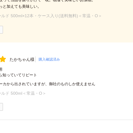
っと加えても美味しい。
ルド 500ml×12本・ケース入り(送料無料)＜常温・O＞
1
たかちゃん様
購入確認済み
用
ら知っていてリピート
ーカから出されていますが、御社のものしか使えません
ルド 500ml＜常温・O＞
0