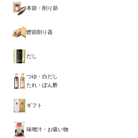
本節・削り節
鰹節削り器
だし
つゆ・白だし
たれ・ぽん酢
ギフト
味噌汁・お吸い物