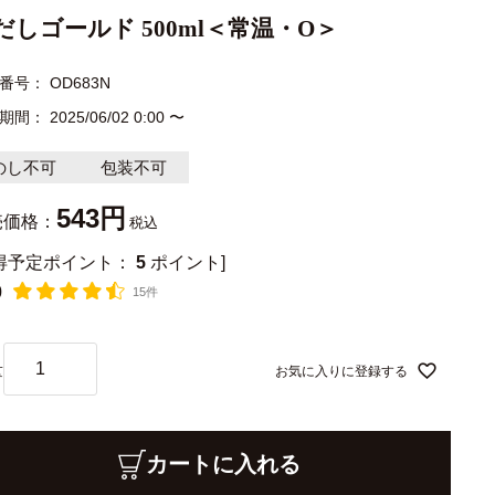
だしゴールド 500ml＜常温・O＞
番号
OD683N
期間
2025/06/02 0:00
〜
のし不可
包装不可
543
売価格：
税込
獲得予定ポイント：
5
ポイント]
0
15件
お気に入りに登録する
カートに入れる