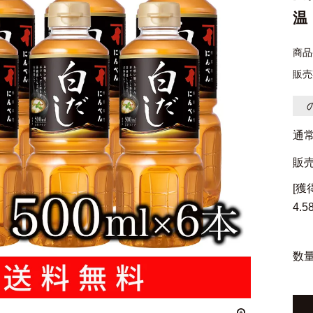
温
商品
販売
通
販
[
4.5