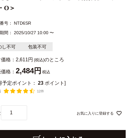
・O＞
番号
NTD6SR
期間
2025/10/27 10:00
〜
のし不可
包装不可
常価格：
2,611
のところ
2,484
売価格：
税込
獲得予定ポイント：
23
ポイント]
8
12件
お気に入りに登録する