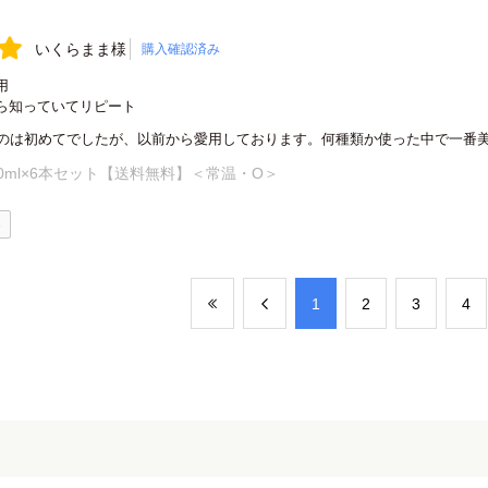
いくらまま様
購入確認済み
用
ら知っていてリピート
のは初めてでしたが、以前から愛用しております。何種類か使った中で一番
00ml×6本セット【送料無料】＜常温・O＞
0
​1
​2
​3
​4