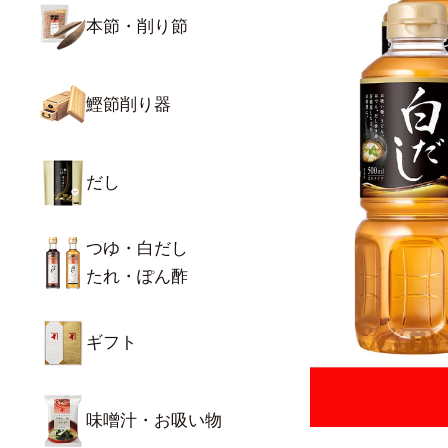
本節・削り節
鰹節削り器
だし
つゆ・白だし
たれ・ぽん酢
ギフト
味噌汁・お吸い物