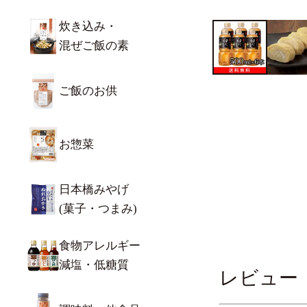
炊き込み・
混ぜご飯の素
ご飯のお供
お惣菜
日本橋みやげ
(菓子・つまみ)
食物アレルギー
減塩・低糖質
レビュー