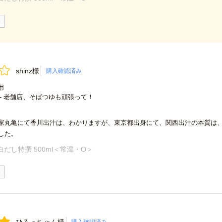
0
shinz様
購入確認済み
用
- 老舗店、そばつゆも頑張って！
家丸亀にて香川出汁は、わかりますが、東京都出身にて、関西出汁の本質は
した。
白だし特撰 500ml＜常温・O＞
0