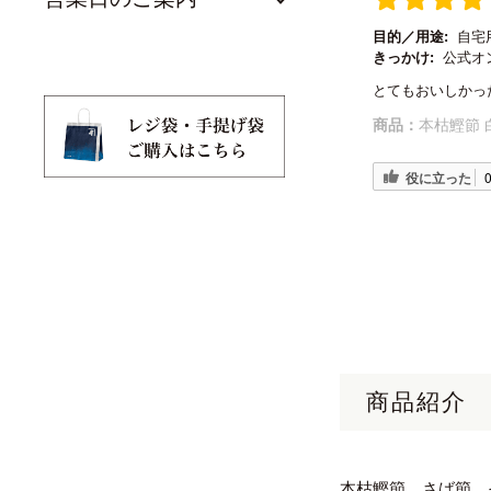
目的／用途:
自宅
きっかけ:
公式オ
とてもおいしかっ
商品：
本枯鰹節 
役に立った
商品紹介
本枯鰹節、さば節、