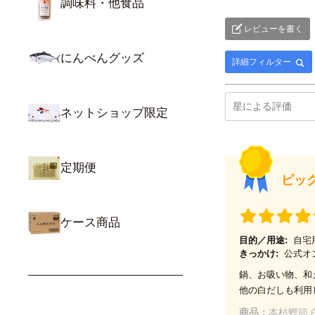
調味料・他食品
レビューを書く
にんべんグッズ
詳細フィルター
ネットショップ限定
定期便
ピッ
ケース商品
目的／用途:
自宅
きっかけ:
公式オ
鍋、お吸い物、和
他の白だしも利用
商品：
本枯鰹節 