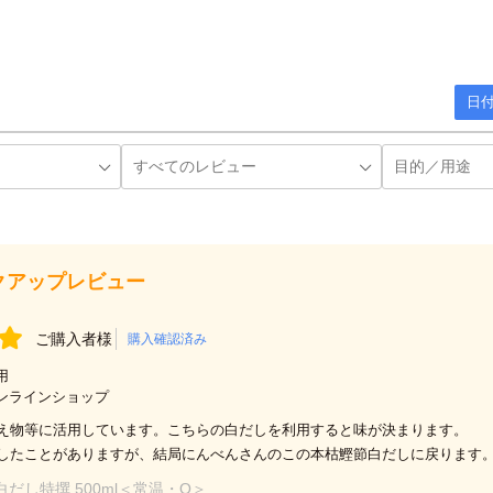
日付
クアップレビュー
ご購入者様
購入確認済み
用
ンラインショップ
え物等に活用しています。こちらの白だしを利用すると味が決まります。
したことがありますが、結局にんべんさんのこの本枯鰹節白だしに戻ります
白だし特撰 500ml＜常温・O＞