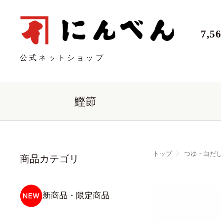
7,
公式ネットショップ
鰹節
トップ
つゆ・白だ
商品カテゴリ
新商品・限定商品