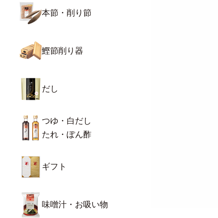
本節・削り節
鰹節削り器
だし
つゆ・白だし
たれ・ぽん酢
ギフト
味噌汁・お吸い物