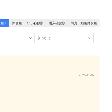
順 ↓
評価順
いいね数順
購入確認順
写真・動画付き順
2025-11-02
。