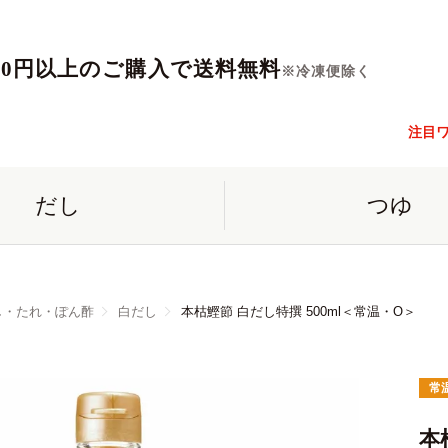
560円以上のご購入で送料無料
※冷凍便除く
注目
だし
つゆ
し・たれ・ぽん酢
白だし
本枯鰹節 白だし特撰 500ml＜常温・O＞
常
本