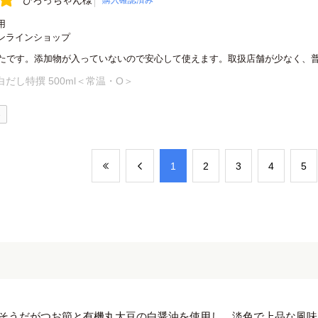
ひろっちゃん様
購入確認済み
用
ンラインショップ
たです。添加物が入っていないので安心して使えます。取扱店舗が少なく、
白だし特撰 500ml＜常温・O＞
0
​1
​2
​3
​4
​5
そうだがつお節と有機丸大豆の白醤油を使用し、淡色で上品な風味