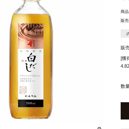
商品
販売
販
[
4.8