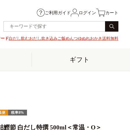
ご利用ガイド
ログイン
カート
ワード
白だし
飲むおだし
炊き込みご飯
めんつゆ
ぬれおかき
送料無料
ギフト
温便
税率8%
枯鰹節 白だし特撰 500ml＜常温・O＞