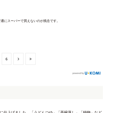
普通にスーパーで買えないのが残念です。
​6
に仕上げました。「うどんつゆ」「茶碗蒸し」「鍋物」など