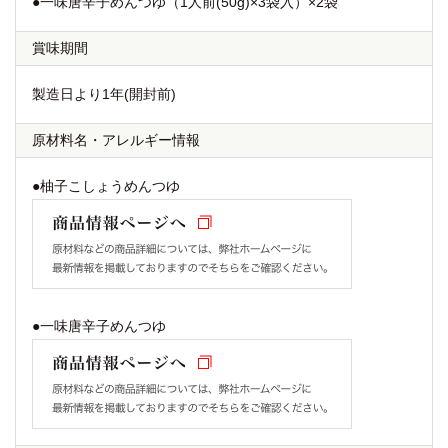
●一味唐辛子めんつゆ（1人前(50g)×3袋入）×2袋
賞味期間
製造日より1年(開封前)
原材料名
・
アレルギー情報
●柚子こしょうめんつゆ
●一味唐辛子めんつゆ