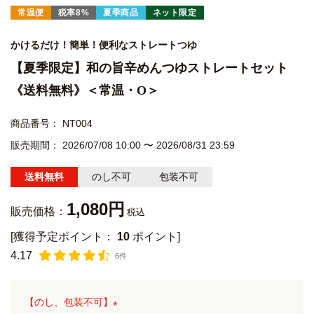
常温便
税率8%
夏季商品
ネット限定
かけるだけ！簡単！便利なストレートつゆ
【夏季限定】和の旨辛めんつゆストレートセット
《送料無料》＜常温・O＞
商品番号
NT004
販売期間
2026/07/08 10:00
〜
2026/08/31 23:59
送料無料
のし不可
包装不可
1,080
販売価格：
税込
[獲得予定ポイント：
10
ポイント]
4.17
6件
【のし、包装不可】