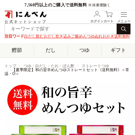
7,560円以上のご購入で送料無料
※冷凍便除く
ログイン
カート
公式ネットショップ
注目ワード
白だし
飲むおだし
炊き込みご飯
めんつゆ
ぬれおかき
送料無料
鰹節
だし
つゆ
ギフト
トップ
つゆ・白だし・たれ・ぽん酢
ストレートつゆ
【夏季限定】和の旨辛めんつゆストレートセット《送料無料》＜常
温・O＞