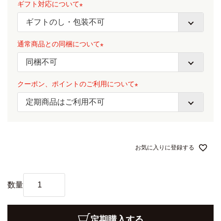
ギフト対応について
(
必
通常商品との同梱について
須
)
(
必
クーポン、ポイントのご利用について
須
)
(
必
須
)
お気に入りに登録する
定期購入する