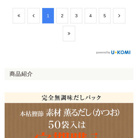
​1
​2
​3
​4
​5
商品紹介