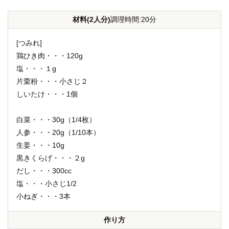
材料(2人分)
調理時間:20分
[つみれ]
鶏ひき肉・・・120g
塩・・・１g
片栗粉・・・小さじ２
しいたけ・・・1個
白菜・・・30g（1/4枚）
人参・・・20g（1/10本）
生姜・・・10g
黒きくらげ・・・２g
だし・・・300cc
塩・・・小さじ1/2
小ねぎ・・・3本
作り方