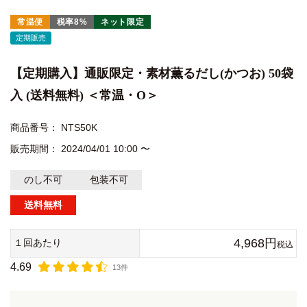
常温便
税率8%
ネット限定
定期販売
【定期購入】通販限定・素材薫るだし(かつお) 50袋
入 (送料無料) ＜常温・O＞
商品番号
NTS50K
販売期間
2024/04/01 10:00
〜
のし不可
包装不可
送料無料
4,968
１回あたり
税込
4.69
13件