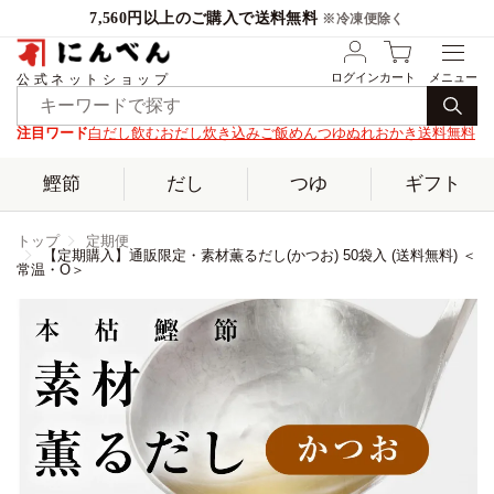
7,560円以上のご購入で送料無料
※冷凍便除く
ログイン
カート
公式ネットショップ
注目ワード
白だし
飲むおだし
炊き込みご飯
めんつゆ
ぬれおかき
送料無料
鰹節
だし
つゆ
ギフト
トップ
定期便
【定期購入】通販限定・素材薫るだし(かつお) 50袋入 (送料無料) ＜
常温・O＞