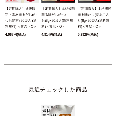
し
【定期購入】通販限
【定期購入】本枯鰹節
【定期購入】本枯鰹節
袋
定・素材薫るだし(か
薫る味だし(かつ
薫る味だし(焼あご入
つお昆布) 50袋入 (送
お)8g×50袋入(送料無
り)8g×50袋入(送料無
料無料) ＜常温・O＞
料)＜常温・O＞
料)＜常温・O＞
4,968円
(税込)
4,914円
(税込)
5,292円
(税込)
1
最近チェックした商品