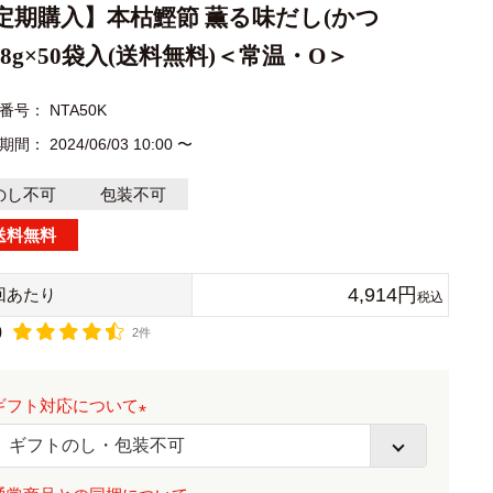
定期購入】本枯鰹節 薫る味だし(かつ
)8g×50袋入(送料無料)＜常温・O＞
番号
NTA50K
期間
2024/06/03 10:00
〜
のし不可
包装不可
送料無料
4,914
回あたり
税込
0
2件
ギフト対応について
(
必