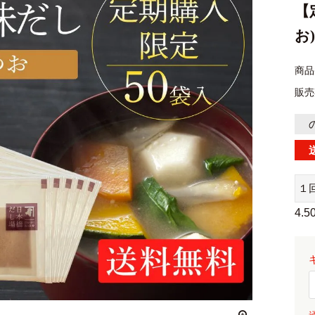
【
お
商品
販売
１
4.5