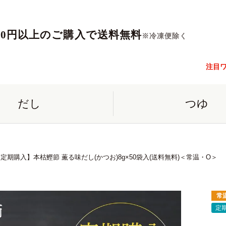
560円以上のご購入で送料無料
※冷凍便除く
注目
だし
つゆ
定期購入】本枯鰹節 薫る味だし(かつお)8g×50袋入(送料無料)＜常温・O＞
常
定