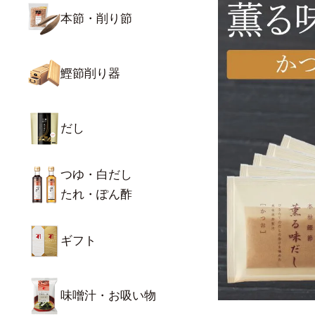
本節・削り節
鰹節削り器
だし
つゆ・白だし
たれ・ぽん酢
ギフト
味噌汁・お吸い物