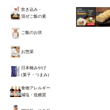
炊き込み・
混ぜご飯の素
ご飯のお供
お惣菜
日本橋みやげ
(菓子・つまみ)
食物アレルギー
減塩・低糖質