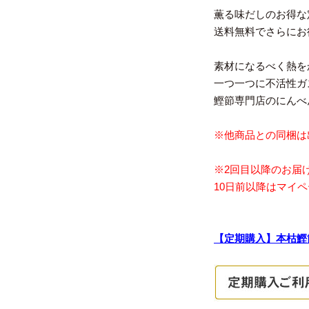
薫る味だしのお得な
送料無料でさらにお
素材になるべく熱を
一つ一つに不活性ガ
鰹節専門店のにんべ
※他商品との同梱は
※2回目以降のお届
10日前以降はマイ
【定期購入】本枯鰹節