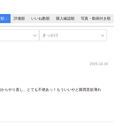
順 ↓
評価順
いいね数順
購入確認順
写真・動画付き順
2025-10-16
初からやり直し、とても不便あっ！もういいやと購買意欲薄れ