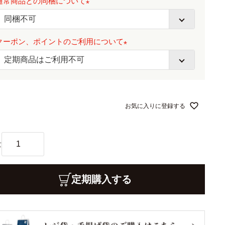
通常商品との同梱について
須
)
(
必
クーポン、ポイントのご利用について
須
)
(
必
須
)
お気に入りに登録する
定期購入する