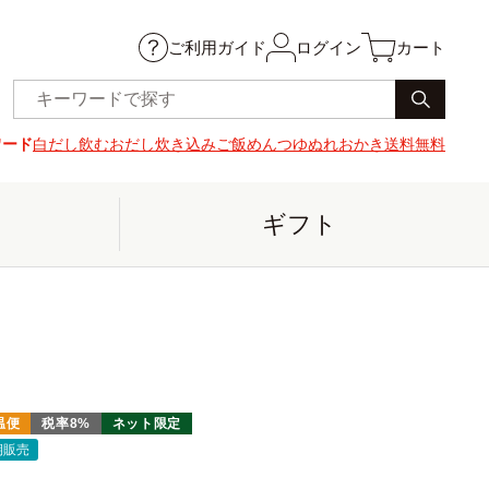
ご利用ガイド
ログイン
カート
ワード
白だし
飲むおだし
炊き込みご飯
めんつゆ
ぬれおかき
送料無料
ギフト
温便
税率8%
ネット限定
期販売