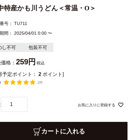
中特産かも川うどん＜常温・O＞
番号
TU711
期間
2025/04/01 0:00
〜
のし不可
包装不可
259
売価格：
税込
獲得予定ポイント：
2
ポイント]
0
2件
お気に入りに登録する
カートに入れる