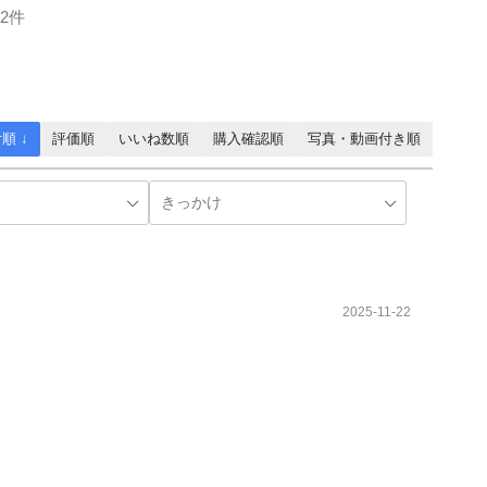
2件
順 ↓
評価順
いいね数順
購入確認順
写真・動画付き順
2025-11-22