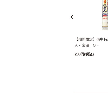
至福の一碗 だし茶漬け かつお生
【期間限定】備中特
姜(1食入り) ＜常温・O＞
ん＜常温・O＞
594円
(税込)
233円
(税込)