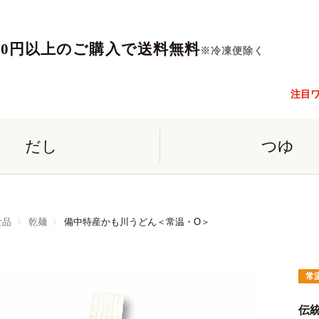
560円以上のご購入で送料無料
※冷凍便除く
注目
だし
つゆ
食品
乾麺
備中特産かも川うどん＜常温・O＞
常
伝