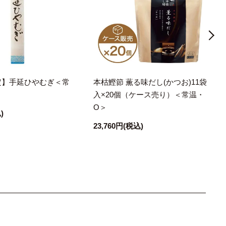
定】手延ひやむぎ＜常
本枯鰹節 薫る味だし(かつお)11袋
入×20個（ケース売り）＜常温・
O＞
)
23,760円
(税込)