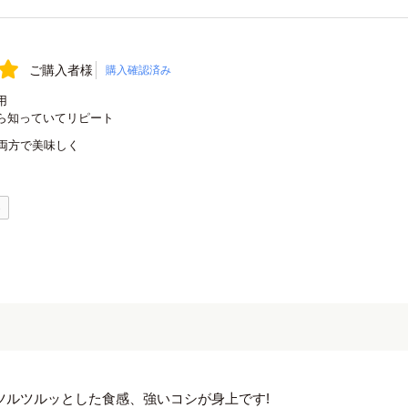
ご購入者様
購入確認済み
用
ら知っていてリピート
両方で美味しく
0
のツルツルッとした食感、強いコシが身上です!