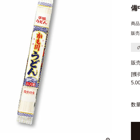
備
商品
販売
販
[
5.0