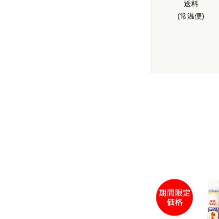
送料
(常温便)