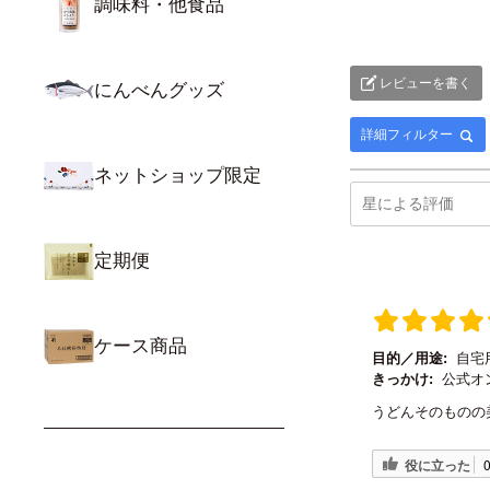
調味料・他食品
レビューを書く
にんべんグッズ
詳細フィルター
ネットショップ限定
定期便
ケース商品
目的／用途:
自宅
きっかけ:
公式オ
うどんそのものの
役に立った