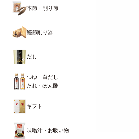
本節・削り節
鰹節削り器
だし
つゆ・白だし
たれ・ぽん酢
ギフト
味噌汁・お吸い物