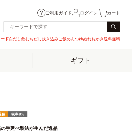
ご利用ガイド
ログイン
カート
ワード
白だし
飲むおだし
炊き込みご飯
めんつゆ
ぬれおかき
送料無料
ギフト
温便
税率8%
統の手延べ製法が生んだ逸品