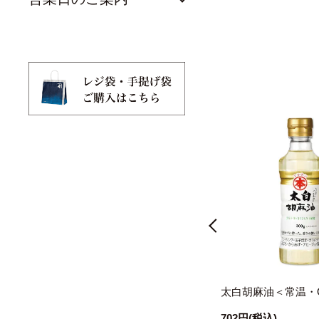
本枯鰹節 薫る味だし(かつおと昆
太白胡麻油＜常温・
）
布)5袋入×20個（ケース売り）＜
702円
(税込)