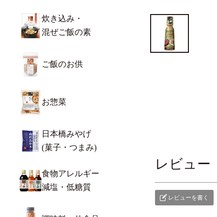
炊き込み・
混ぜご飯の素
ご飯のお供
お惣菜
日本橋みやげ
(菓子・つまみ)
レビュー
食物アレルギー
減塩・低糖質
レビューを書く