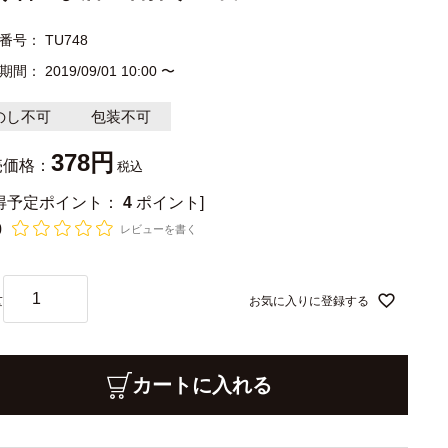
番号
TU748
期間
2019/09/01 10:00
〜
のし不可
包装不可
378
売価格：
税込
獲得予定ポイント：
4
ポイント]
0
レビューを書く
お気に入りに登録する
カートに入れる