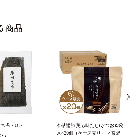
る商品
＜常温・O＞
本枯鰹節 薫る味だし(かつお)5袋
入×20個（ケース売り） ＜常温・
込)