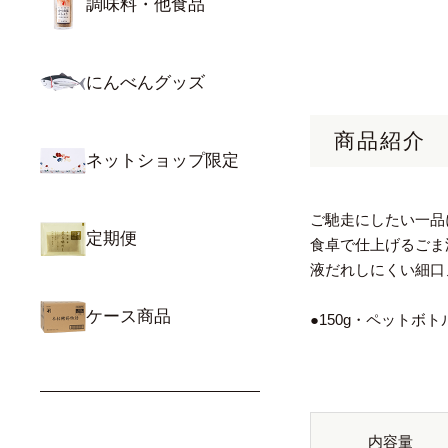
調味料・他食品
にんべんグッズ
商品紹介
ネットショップ限定
ご馳走にしたい一品
定期便
食卓で仕上げるごま
液だれしにくい細口
ケース商品
●150g・ペットボト
内容量