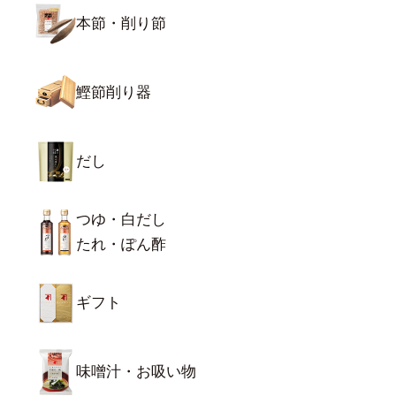
本節・削り節
鰹節削り器
だし
つゆ・白だし
たれ・ぽん酢
ギフト
味噌汁・お吸い物