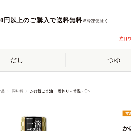
560円以上のご購入で送料無料
※冷凍便除く
注目
だし
つゆ
食品
調味料
かけ旨ごま油 一番搾り＜常温・O＞
常
か