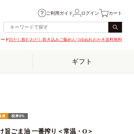
ご利用ガイド
ログイン
カート
ワード
白だし
飲むおだし
炊き込みご飯
めんつゆ
ぬれおかき
送料無料
ギフト
温便
税率8%
け旨ごま油 一番搾り＜常温・O＞