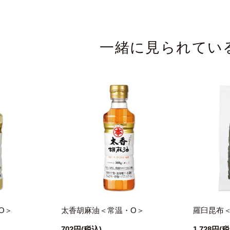
一緒に見られてい
O＞
太香胡麻油＜常温・O＞
羅臼昆布
702円
(税込)
1,728円
(税