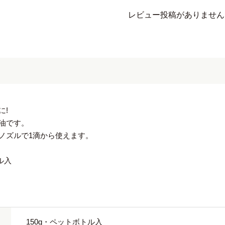
レビュー投稿がありません
に!
油です。
ノズルで1滴から使えます。
ル入
150g・ペットボトル入