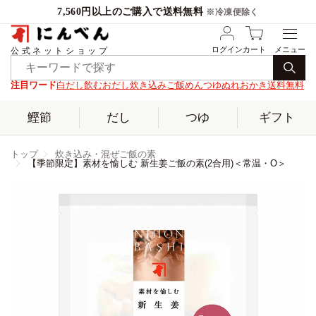
7,560円以上のご購入で送料無料
※冷凍便除く
ログイン
カート
公式ネットショップ
注目ワード
白だし
飲むおだし
炊き込みご飯
めんつゆ
ぬれおかき
送料無料
鰹節
だし
つゆ
ギフト
トップ
炊き込み・混ぜご飯の素
【季節限定】素材を愉しむ 新生姜ご飯の素(2合用)＜常温・O＞