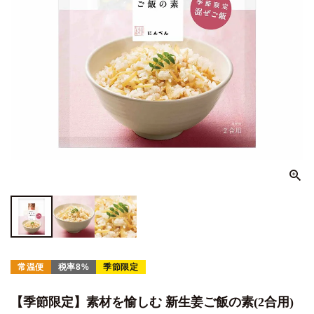
常温便
税率8%
季節限定
【季節限定】素材を愉しむ 新生姜ご飯の素(2合用)