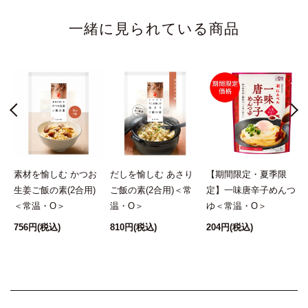
一緒に見られている商品
し
素材を愉しむ かつお
だしを愉しむ あさり
【期間限定・夏季限
O
生姜ご飯の素(2合用)
ご飯の素(2合用)＜常
定】一味唐辛子めんつ
＜常温・O＞
温・O＞
ゆ＜常温・O＞
756円
(税込)
810円
(税込)
204円
(税込)