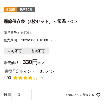
常温便
税率10％
鰹節保存袋（5枚セット）＜常温・O＞
商品番号
NT014
販売期間
2026/06/01 10:00
〜
のし不可
包装不可
330
販売価格：
税込
[獲得予定ポイント：
3
ポイント]
4.00
1件
お気に入りに登録する