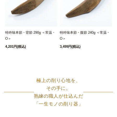
特吟味本節・背節 290g ＜常温・
特吟味本節・腹節 240g ＜常温・
O＞
O＞
ト
4,201円
(税込)
3,499円
(税込)
6
極上の削り心地を、
その手に。
熟練の職人が仕込んだ
「一生モノの削り器」