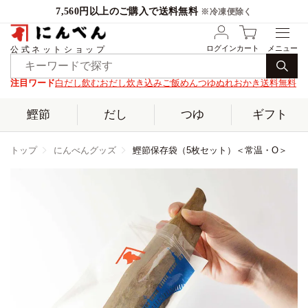
7,560円以上のご購入で送料無料
※冷凍便除く
ログイン
カート
公式ネットショップ
注目ワード
白だし
飲むおだし
炊き込みご飯
めんつゆ
ぬれおかき
送料無料
鰹節
だし
つゆ
ギフト
トップ
にんべんグッズ
鰹節保存袋（5枚セット）＜常温・O＞