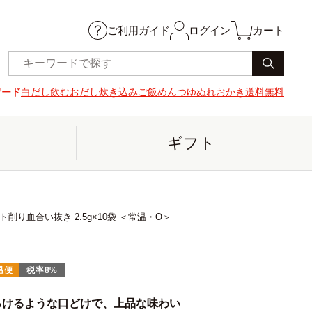
ご利用ガイド
ログイン
カート
ワード
白だし
飲むおだし
炊き込みご飯
めんつゆ
ぬれおかき
送料無料
ギフト
血合い抜き 2.5g×10袋 ＜常温・O＞
温便
税率8%
ろけるような口どけで、上品な味わい