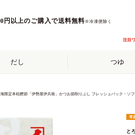
560円以上のご購入で送料無料
※冷凍便除く
注目
だし
つゆ
海限定本枯鰹節「伊勢屋伊兵衛」かつお節削りぶし フレッシュパック・ソフト削り
常
と