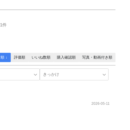
1件
順 ↓
評価順
いいね数順
購入確認順
写真・動画付き順
2026-05-11