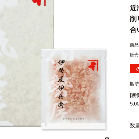
近
削
合
商品
販売
販
[
5.0