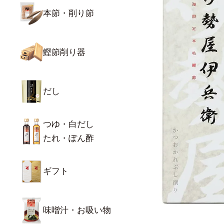
本節・削り節
鰹節削り器
だし
つゆ・白だし
たれ・ぽん酢
ギフト
味噌汁・お吸い物