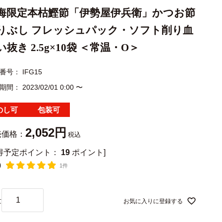
海限定本枯鰹節「伊勢屋伊兵衛」かつお節
りぶし フレッシュパック・ソフト削り血
い抜き 2.5g×10袋 ＜常温・O＞
番号
IFG15
期間
2023/02/01 0:00
〜
のし可
包装可
2,052
売価格：
税込
獲得予定ポイント：
19
ポイント]
0
1件
お気に入りに登録する