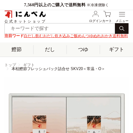
7,560円以上のご購入で送料無料
※冷凍便除く
ログイン
カート
公式ネットショップ
注目ワード
白だし
飲むおだし
炊き込みご飯
めんつゆ
ぬれおかき
送料無料
鰹節
だし
つゆ
ギフト
トップ
ギフト
本枯鰹節フレッシュパック詰合せ SKV20＜常温・O＞