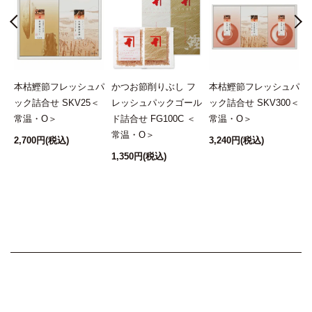
し
本枯鰹節フレッシュパ
かつお節削りぶし フ
本枯鰹節フレッシュパ
袋
ック詰合せ SKV25＜
レッシュパックゴール
ック詰合せ SKV300＜
常温・O＞
ド詰合せ FG100C ＜
常温・O＞
常温・O＞
2,700円
(税込)
3,240円
(税込)
1,350円
(税込)
1