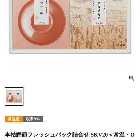
常温便
税率8%
本枯鰹節フレッシュパック詰合せ SKV20＜常温・O