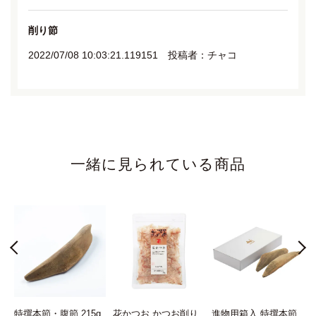
削り節
2022/07/08 10:03:21.119151 投稿者：チャコ
★★★★
削るの大変ですがやはり昔ながらの削り節は美味しいで
す。ひと手間かけた甲斐あります。
お得です
一緒に見られている商品
2022/07/08 10:16:19.028825 投稿者：ねこ
★★★★★
長年百貨店で購入していましたが、こちらのセットを知っ
てからリピートしております。
お
特撰本節・腹節 215g
花かつお かつお削り
進物用箱入 特撰本節