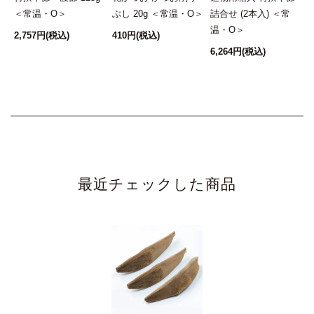
＜常温・O＞
ぶし 20g ＜常温・O＞
詰合せ (2本入) ＜常
温・O＞
2,757円
(税込)
410円
(税込)
3
6,264円
(税込)
最近チェックした商品