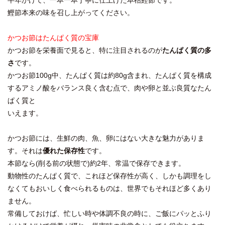
鰹節本来の味を召し上がってください。
かつお節はたんぱく質の宝庫
かつお節を栄養面で見ると、特に注目されるのが
たんぱく質の多
さ
です。
かつお節100g中、たんぱく質は約80g含まれ、たんぱく質を構成
するアミノ酸をバランス良く含む点で、肉や卵と並ぶ良質なたん
ぱく質と
いえます。
かつお節には、生鮮の肉、魚、卵にはない大きな魅力がありま
す。それは
優れた保存性
です。
本節なら(削る前の状態で)約2年、常温で保存できます。
動物性のたんぱく質で、これほど保存性が高く、しかも調理をし
なくてもおいしく食べられるものは、世界でもそれほど多くあり
ません。
常備しておけば、忙しい時や体調不良の時に、ご飯にパッとふり