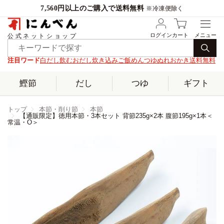
7,560円以上のご購入で送料無料
※冷凍便除く
ログイン
カート
公式ネットショップ
注目ワード
白だし
飲むおだし
炊き込みご飯
めんつゆ
ぬれおかき
送料無料
鰹節
だし
つゆ
ギフト
トップ
本節・削り節
本節
【通販限定】徳用本節・3本セット 背節235g×2本 腹節195g×1本＜
常温・O＞