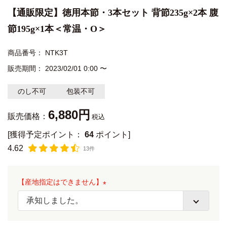
【通販限定】徳用本節・3本セット 背節235g×2本 腹
節195g×1本＜常温・O＞
商品番号
NTK3T
販売期間
2023/02/01 0:00
〜
のし不可
包装不可
6,880
販売価格：
税込
[獲得予定ポイント：
64
ポイント]
4.62
13件
【産地指定はできません】
(
必
須