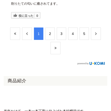
削りたての匂いに癒されてます。
役に立った
0
​1
​2
​3
​4
​5
商品紹介
半年かけて、一本一本丁寧に仕上げた本枯鰹節です。