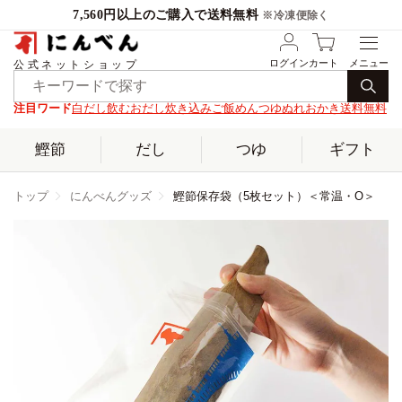
7,560円以上のご購入で送料無料
※冷凍便除く
ログイン
カート
公式ネットショップ
注目ワード
白だし
飲むおだし
炊き込みご飯
めんつゆ
ぬれおかき
送料無料
鰹節
だし
つゆ
ギフト
トップ
にんべんグッズ
鰹節保存袋（5枚セット）＜常温・O＞