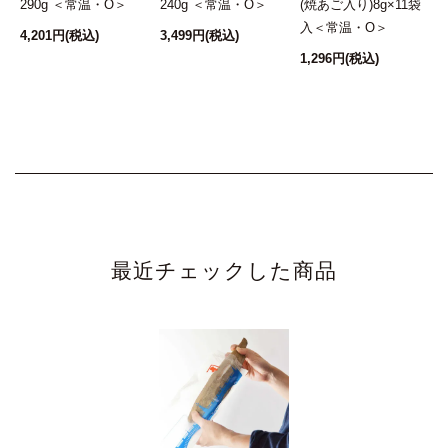
常
290g ＜常温・O＞
240g ＜常温・O＞
(焼あご入り)8g×11袋
入＜常温・O＞
4,201円
(税込)
3,499円
(税込)
3
1,296円
(税込)
最近チェックした商品