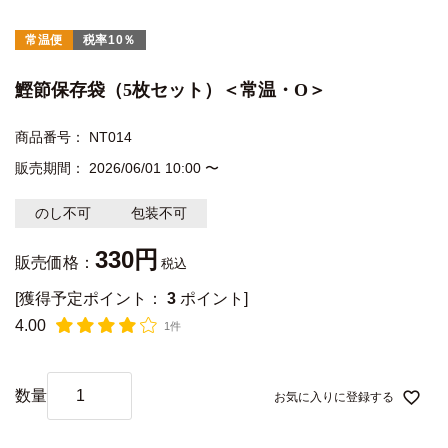
常温便
税率10％
鰹節保存袋（5枚セット）＜常温・O＞
商品番号
NT014
販売期間
2026/06/01 10:00
〜
のし不可
包装不可
330
販売価格：
税込
[獲得予定ポイント：
3
ポイント]
4.00
1件
お気に入りに登録する