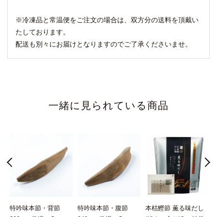
※冷凍品と常温便をご注文の場合は、双方分の送料を頂戴い
たしております。
配送も別々にお届けとなりますのでご了承くださいませ。
一緒に見られている商品
」
特吟味本節・背節
特吟味本節・腹節
本枯鰹節 薫る味だし