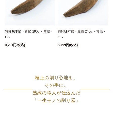
特吟味本節・背節 290g ＜常温・
特吟味本節・腹節 240g ＜常温・
O＞
O＞
ト
4,201円
(税込)
3,499円
(税込)
6
極上の削り心地を、
その手に。
熟練の職人が仕込んだ
「一生モノの削り器」