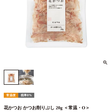
常温便
税率8%
花かつお かつお削りぶし 20g ＜常温・O＞