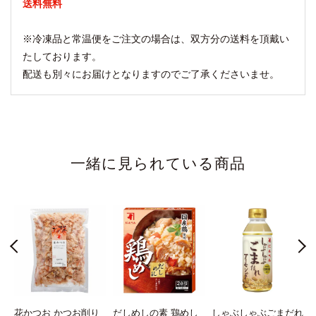
送料無料
※冷凍品と常温便をご注文の場合は、双方分の送料を頂戴い
たしております。
配送も別々にお届けとなりますのでご了承くださいませ。
一緒に見られている商品
わ
花かつお かつお削り
だしめしの素 鶏めし
しゃぶしゃぶごまだれ