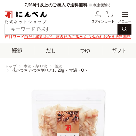
7,560円以上のご購入で送料無料
※冷凍便除く
ログイン
カート
公式ネットショップ
注目ワード
白だし
飲むおだし
炊き込みご飯
めんつゆ
ぬれおかき
送料無料
鰹節
だし
つゆ
ギフト
トップ
本節・削り節
荒節
花かつお かつお削りぶし 20g ＜常温・O＞