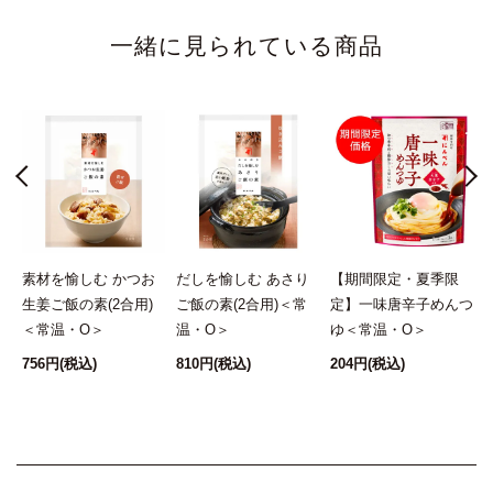
一緒に見られている商品
し
素材を愉しむ かつお
だしを愉しむ あさり
【期間限定・夏季限
O
生姜ご飯の素(2合用)
ご飯の素(2合用)＜常
定】一味唐辛子めんつ
＜常温・O＞
温・O＞
ゆ＜常温・O＞
756円
(税込)
810円
(税込)
204円
(税込)