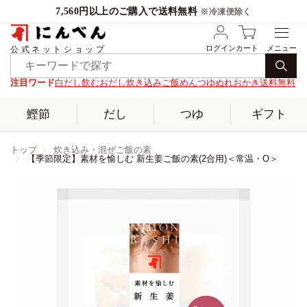
7,560円以上のご購入で送料無料
※冷凍便除く
ログイン
カート
公式ネットショップ
注目ワード
白だし
飲むおだし
炊き込みご飯
めんつゆ
ぬれおかき
送料無料
鰹節
だし
つゆ
ギフト
トップ
炊き込み・混ぜご飯の素
【季節限定】素材を愉しむ 新生姜ご飯の素(2合用)＜常温・O＞