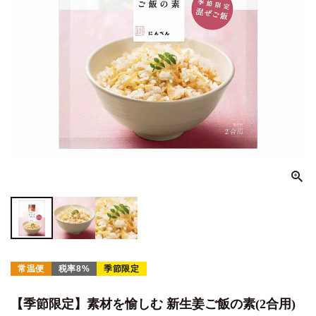
常温便
税率8%
季節限定
【季節限定】素材を愉しむ 新生姜ご飯の素(2合用)