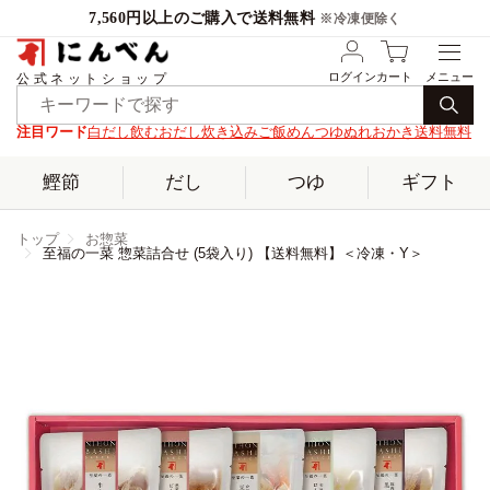
7,560円以上のご購入で送料無料
※冷凍便除く
ログイン
カート
公式ネットショップ
注目ワード
白だし
飲むおだし
炊き込みご飯
めんつゆ
ぬれおかき
送料無料
鰹節
だし
つゆ
ギフト
トップ
お惣菜
至福の一菜 惣菜詰合せ (5袋入り) 【送料無料】＜冷凍・Y＞