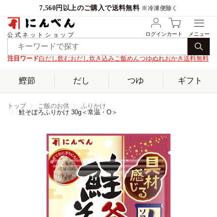
7,560円以上のご購入で送料無料
※冷凍便除く
ログイン
カート
公式ネットショップ
注目ワード
白だし
飲むおだし
炊き込みご飯
めんつゆ
ぬれおかき
送料無料
鰹節
だし
つゆ
ギフト
トップ
ご飯のお供
ふりかけ
鮭そぼろふりかけ 30g＜常温・O＞