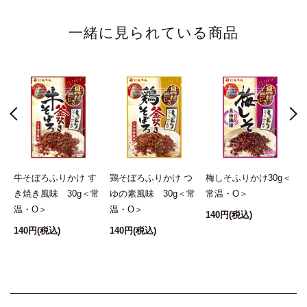
一緒に見られている商品
ん
牛そぼろふりかけ す
鶏そぼろふりかけ つ
梅しそふりかけ30g＜
常
き焼き風味 30g＜常
ゆの素風味 30g＜常
常温・O＞
温・O＞
温・O＞
140円
(税込)
140円
(税込)
140円
(税込)