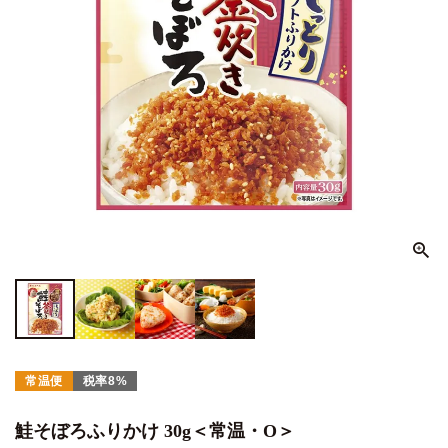
常温便
税率8%
鮭そぼろふりかけ 30g＜常温・O＞