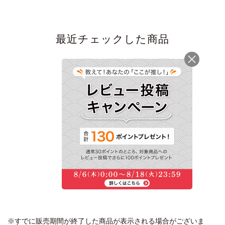
最近チェックした商品
だし薫る にゅうめん
山菜ゆば (1食入り) ＜
常温・O＞
756円
(税込)
※すでに販売期間が終了した商品が表示される場合がございま