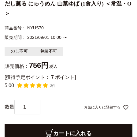
だし薫る にゅうめん 山菜ゆば (1食入り) ＜常温・O
＞
商品番号
NYUS70
販売期間
2021/09/01 10:00
〜
のし不可
包装不可
756
販売価格：
税込
[獲得予定ポイント：
7
ポイント]
5.00
2件
お気に入りに登録する
カートに入れる