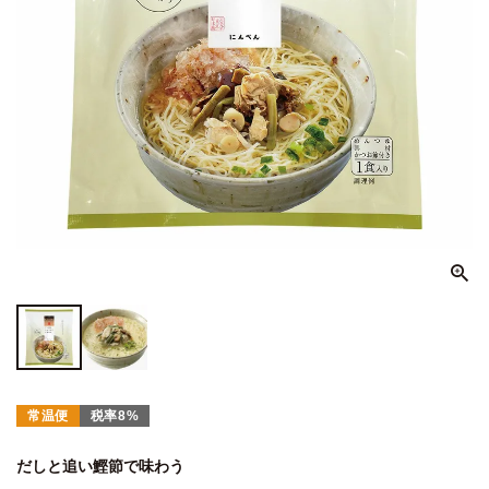
常温便
税率8%
だしと追い鰹節で味わう