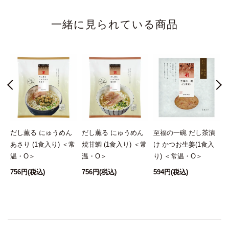
一緒に見られている商品
ん
だし薫る にゅうめん
だし薫る にゅうめん
至福の一碗 だし茶漬
あさり (1食入り) ＜常
焼甘鯛 (1食入り) ＜常
け かつお生姜(1食入
温・O＞
温・O＞
り) ＜常温・O＞
756円
(税込)
756円
(税込)
594円
(税込)