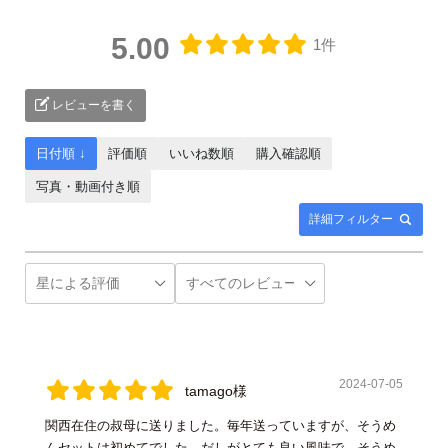
5.00
1件
レビューを書く
日付順 ↓
評価順
いいね数順
購入確認順
写真・動画付き順
詳細フィルター
2024-07-05
tamago様
関西在住の叔母に送りました。毎年送っていますが、そうめ
んセットは初めてでした。だしがとても良い風味で、そうめ