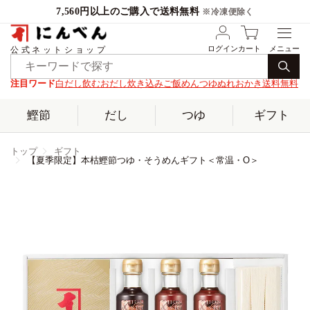
7,560円以上のご購入で送料無料
※冷凍便除く
ログイン
カート
公式ネットショップ
注目ワード
白だし
飲むおだし
炊き込みご飯
めんつゆ
ぬれおかき
送料無料
鰹節
だし
つゆ
ギフト
トップ
ギフト
【夏季限定】本枯鰹節つゆ・そうめんギフト＜常温・O＞