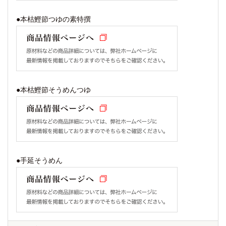
●本枯鰹節つゆの素特撰
●本枯鰹節そうめんつゆ
●手延そうめん