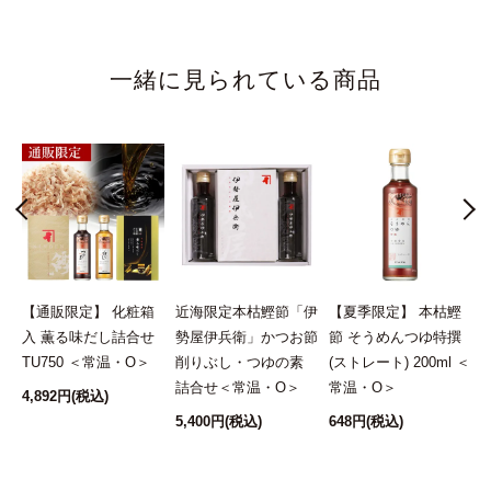
一緒に見られている商品
し
【通販限定】 化粧箱
近海限定本枯鰹節「伊
【夏季限定】 本枯鰹
袋
入 薫る味だし詰合せ
勢屋伊兵衛」かつお節
節 そうめんつゆ特撰
TU750 ＜常温・O＞
削りぶし・つゆの素
(ストレート) 200ml ＜
詰合せ＜常温・O＞
常温・O＞
4,892円
(税込)
5,400円
(税込)
648円
(税込)