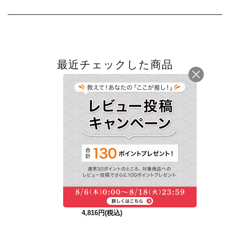
最近チェックした商品
【夏季限定】本枯鰹節
つゆ・そうめんギフト
＜常温・O＞
4,816円
(税込)