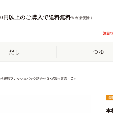
560円以上のご購入で送料無料
※冷凍便除く
注目
だし
つゆ
枯鰹節フレッシュパック詰合せ SKV35＜常温・O＞
常
本