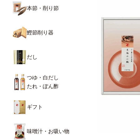
本節・削り節
鰹節削り器
だし
つゆ・白だし
たれ・ぽん酢
ギフト
味噌汁・お吸い物