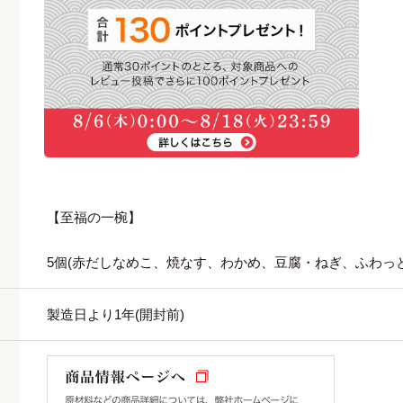
【素材薫るだし】
かつお(10g×5袋)、かつお・昆布(10g×5袋)
【至福の一椀】
5個(赤だしなめこ、焼なす、わかめ、豆腐・ねぎ、ふわっ
製造日より1年(開封前)