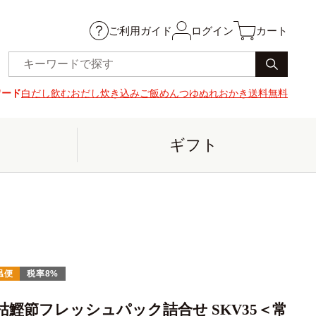
ご利用ガイド
ログイン
カート
ワード
白だし
飲むおだし
炊き込みご飯
めんつゆ
ぬれおかき
送料無料
ギフト
温便
税率8%
枯鰹節フレッシュパック詰合せ SKV35＜常