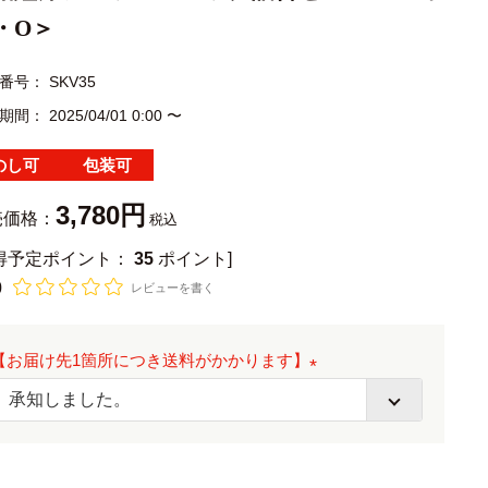
・O＞
番号
SKV35
期間
2025/04/01 0:00
〜
のし可
包装可
3,780
売価格：
税込
獲得予定ポイント：
35
ポイント]
0
レビューを書く
【お届け先1箇所につき送料がかかります】
(
必
須
)