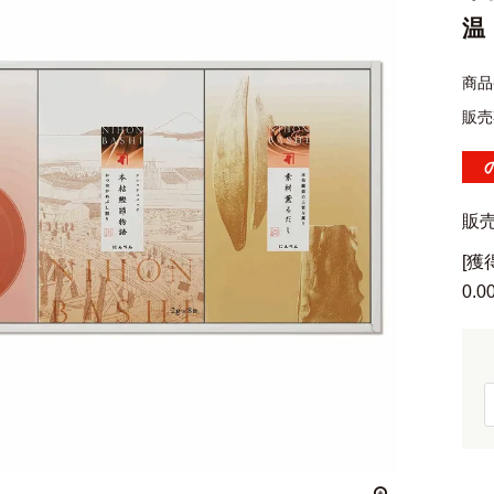
温
商品
販売
販
[
0.0