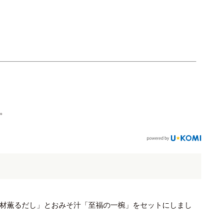
。
材薫るだし」とおみそ汁「至福の一椀」をセットにしまし