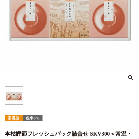
常温便
税率8%
本枯鰹節フレッシュパック詰合せ SKV300＜常温・