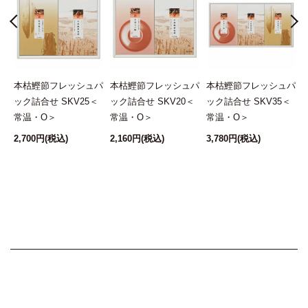
伊
本枯鰹節フレッシュパ
本枯鰹節フレッシュパ
本枯鰹節フレッシュパ
節
ック詰合せ SKV25＜
ック詰合せ SKV20＜
ック詰合せ SKV35＜
ュ
常温・O＞
常温・O＞
常温・O＞
血
2,700円
(税込)
2,160円
(税込)
3,780円
(税込)
3