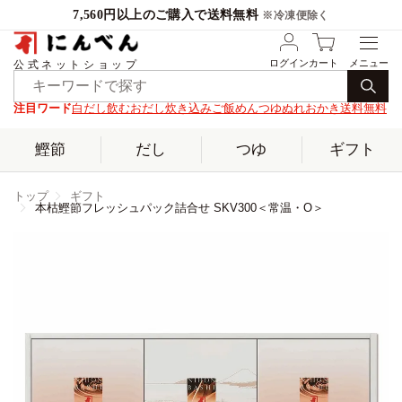
7,560円以上のご購入で送料無料
※冷凍便除く
ログイン
カート
公式ネットショップ
注目ワード
白だし
飲むおだし
炊き込みご飯
めんつゆ
ぬれおかき
送料無料
鰹節
だし
つゆ
ギフト
トップ
ギフト
本枯鰹節フレッシュパック詰合せ SKV300＜常温・O＞