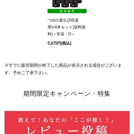
我が家のマストアイテム
2021/08/03 04:11:13.376358 投稿者：こぶー
★★★★★
つゆの素1L(3倍濃
厚)×6本セット(送料無
もう、使い始めて何年だろうか?我が家には、無くてはな
料)＜常温・O＞
らない『つゆ』になってますね。
5,675円
(税込)
使いやすいです
※すでに販売期間が終了した商品が表示される場合がございま
2021/08/03 13:18:28.58439 投稿者：ひでちゃん
す。予めご了承下さい。
★★★★★
魚を炊く時に 肉じゃがを炊く時に 使用しています
期間限定キャンペーン・特集
1人暮らしの年配男性にプレゼントしたのですが 簡単
で美味しいっと凄く喜んで頂けました
関西人も好き