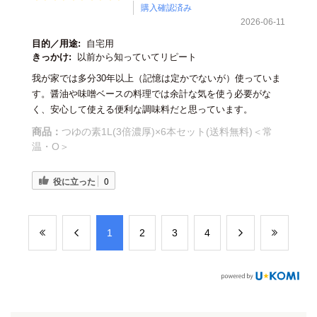
購入確認済み
2026-06-11
目的／用途:
自宅用
きっかけ:
以前から知っていてリピート
我が家では多分30年以上（記憶は定かでないが）使っていま
す。醤油や味噌ベースの料理では余計な気を使う必要がな
く、安心して使える便利な調味料だと思っています。
商品：
つゆの素1L(3倍濃厚)×6本セット(送料無料)＜常
温・O＞
役に立った
0
​1
​2
​3
​4