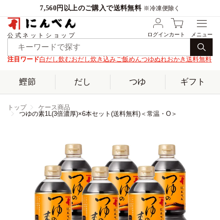
7,560円以上のご購入で送料無料
※冷凍便除く
ログイン
カート
公式ネットショップ
注目ワード
白だし
飲むおだし
炊き込みご飯
めんつゆ
ぬれおかき
送料無料
鰹節
だし
つゆ
ギフト
トップ
ケース商品
つゆの素1L(3倍濃厚)×6本セット(送料無料)＜常温・O＞