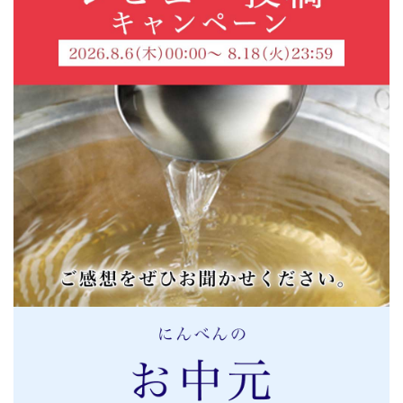
2021/08/08 11:16:09.402325 投稿者：ごんべん
★★★★★
美味しいと薦められたものの関東の黒いつゆは見た目が苦
手。ところが試してみたらもう手放せません。真っ黒にな
どならず、麺類はもちろん、和洋中何でも使っています。
お好み焼きの生地にも。家ご飯の味方、6本セットを買っ
て常にストックしています。
にんべんつゆの素
2021/08/10 10:15:08.08981 投稿者：チャコ
★★★★★
常時備えて使っています。
煮物、今の時期は素麺、冷麦にとても美味しいです。
重宝しています
2021/08/10 12:57:35.276586 投稿者：ゴルフ大好き