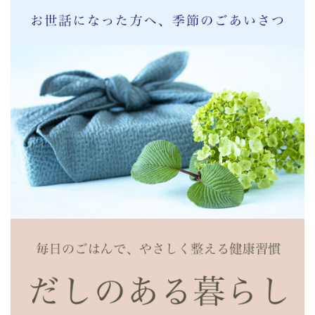
★★★★★
私は北九州在住です
東京出身なので当地の甘口はあまり好きではありません
にんべんの味はホットします
近所のスーパーでは見かけないためにんべんのネットで購
入しています 今後もよろしくお願いいたします
我が家の必需品
2021/08/14 11:04:47.117596 投稿者：nonioba3
★★★★★
十数年愛用していますが、つゆの素は他社製品と違い一味
違います。香りが良く、手軽に美味しい料理ができるので
重宝させてもらっています。