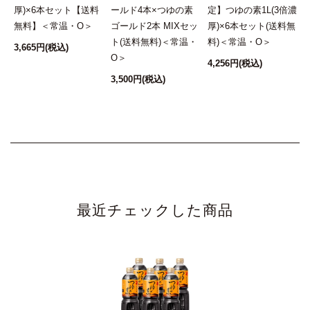
冷や奴にもいい。
無
厚)×6本セット【送料
ールド4本×つゆの素
定】つゆの素1L(3倍濃
でもざる蕎麦が一番かな。
無料】＜常温・O＞
ゴールド2本 MIXセッ
厚)×6本セット(送料無
この商品はお徳用なので購入しています。
ト(送料無料)＜常温・
料)＜常温・O＞
3,665円
(税込)
O＞
4,256円
(税込)
2021/08/02 13:45:23.546227 投稿者：あゆ美
3,500円
(税込)
★★★★★
煮物などに使います。
麺のつけ汁に使うと小学生の子供が「これ美味しいから飲
んでいい?」と聞いてくるくらいです☆
2021/08/02 14:42:42.046715 投稿者：mako
最近チェックした商品
★★★★★
煮物など、いろんな物に使っています。
酢の物の、醤油代わりにも使っています。
だから 6本セットを購入しています。