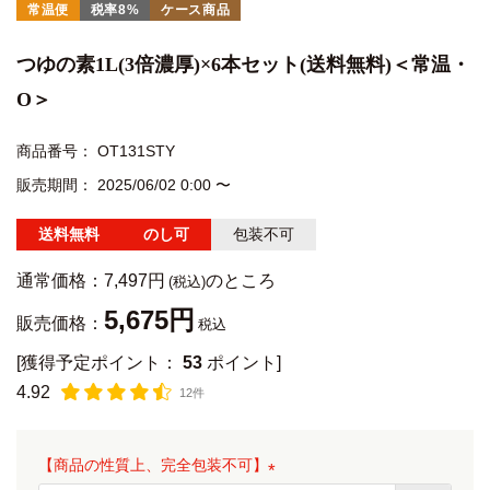
常温便
税率8%
ケース商品
つゆの素1L(3倍濃厚)×6本セット(送料無料)＜常温・
O＞
商品番号
OT131STY
販売期間
2025/06/02 0:00
〜
送料無料
のし可
包装不可
通常価格：
7,497
のところ
5,675
販売価格：
税込
[獲得予定ポイント：
53
ポイント]
4.92
12件
【商品の性質上、完全包装不可】