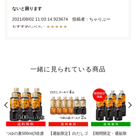
ないと困ります
2021/08/02 11:03:14.923674 投稿者：ちゃりぶー
★★★★★
スーパーの天つゆコーナーに商品が無くなった空っぽのコ
ーナーがありました。何事かとプライスを見てみると、こ
の天つゆだったのが出会いです。決してお安い値段ではな
いですが、クーポンやDM、お知らせなどお安く買える時
一緒に見られている商品
に購入してます。
とうきびご飯の素 カレーつけ麺も美味しいかったです。
何にでも合う
2021/08/02 11:22:32.782732 投稿者：たくさん
★★★★★
いろいろな料理に使っています。
今だとそーめんにぴったり。
ん
つゆの素500ml(3倍濃
【通販限定】白だしゴ
【期間限定・通販限