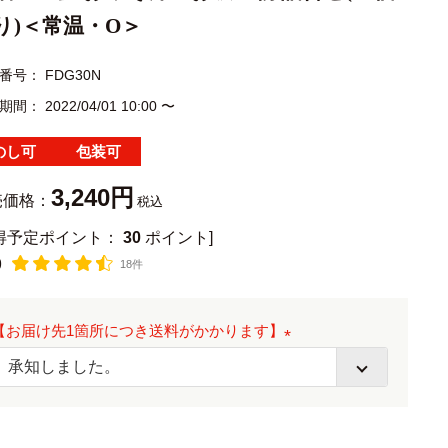
り)＜常温・O＞
番号
FDG30N
期間
2022/04/01 10:00
〜
のし可
包装可
3,240
売価格：
税込
獲得予定ポイント：
30
ポイント]
9
18件
【お届け先1箇所につき送料がかかります】
(
必
須
)