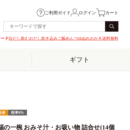
ご利用ガイド
ログイン
カート
ワード
白だし
飲むおだし
炊き込みご飯
めんつゆ
ぬれおかき
送料無料
ギフト
温便
税率8%
福の一椀 おみそ汁・お吸い物 詰合せ(14個