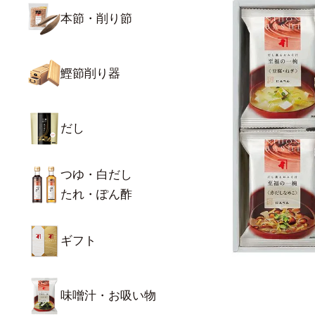
本節・削り節
鰹節削り器
だし
つゆ・白だし
たれ・ぽん酢
ギフト
味噌汁・お吸い物