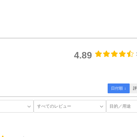
4.89
日付順 ↓
評