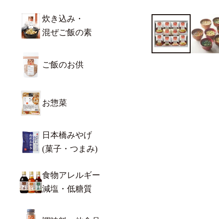
炊き込み・
混ぜご飯の素
ご飯のお供
お惣菜
日本橋みやげ
(菓子・つまみ)
食物アレルギー
減塩・低糖質