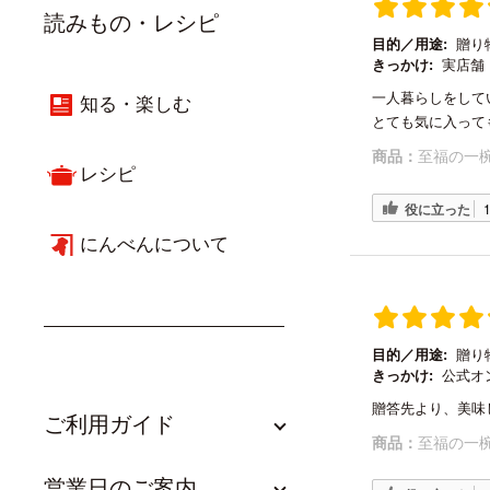
読みもの・レシピ
目的／用途:
贈り
きっかけ:
実店舗
一人暮らしをして
知る・楽しむ
とても気に入って
商品：
至福の一椀
レシピ
役に立った
にんべんについて
目的／用途:
贈り
きっかけ:
公式オ
贈答先より、美味
ご利用ガイド
商品：
至福の一椀
営業日のご案内