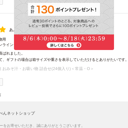
0
あん様
購入確認済み
物用
ンラインショップ
喜ばれました。
て、ギフトの場合は箱サイズや重さを表示していただけるとありがたいです
 おみそ汁・お吸い物 詰合せ(24個入り)＜常温・O＞
0
信
べんネットショップ
ーをお寄せいただき、誠にありがとうございます。