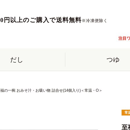
560円以上のご購入で送料無料
※冷凍便除く
注目
だし
つゆ
福の一椀 おみそ汁・お吸い物 詰合せ(14個入り)＜常温・O＞
常
至