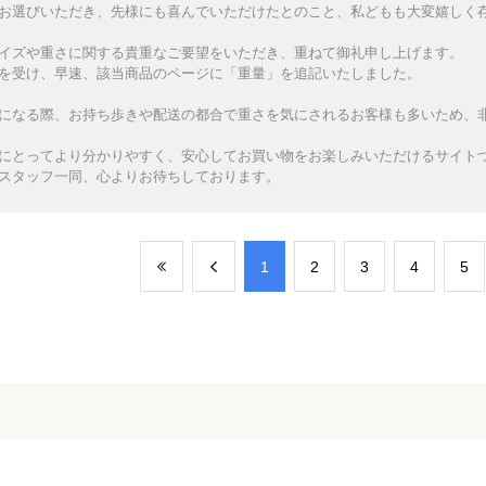
お選びいただき、先様にも喜んでいただけたとのこと、私どもも大変嬉しく
イズや重さに関する貴重なご要望をいただき、重ねて御礼申し上げます。
を受け、早速、該当商品のページに「重量」を追記いたしました。
になる際、お持ち歩きや配送の都合で重さを気にされるお客様も多いため、
にとってより分かりやすく、安心してお買い物をお楽しみいただけるサイト
スタッフ一同、心よりお待ちしております。
​1
​2
​3
​4
​5