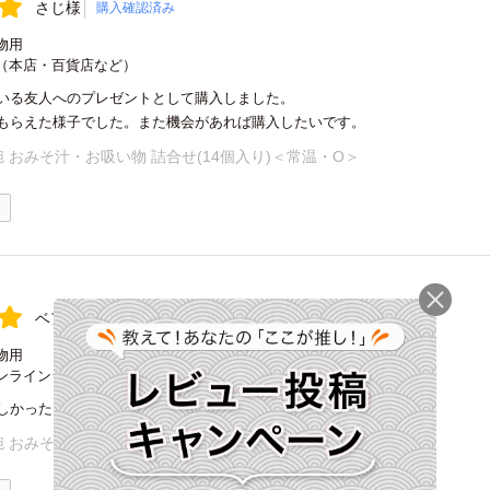
さじ様
購入確認済み
物用
（本店・百貨店など）
いる友人へのプレゼントとして購入しました。
もらえた様子でした。また機会があれば購入したいです。
 おみそ汁・お吸い物 詰合せ(14個入り)＜常温・O＞
1
ベアー様
購入確認済み
物用
ンラインショップ
しかったと報告有りました。
 おみそ汁・お吸い物 詰合せ(14個入り)＜常温・O＞