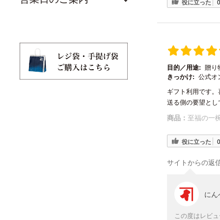
役に立った
目的／用途:
贈り
きっかけ:
公式オ
ギフト利用です。
送る側の要望とし
商品：
至福の一椀
役に立った
サイトからの返
にん
この度はレビュ