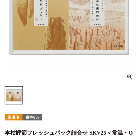
常温便
税率8%
本枯鰹節フレッシュパック詰合せ SKV25＜常温・O