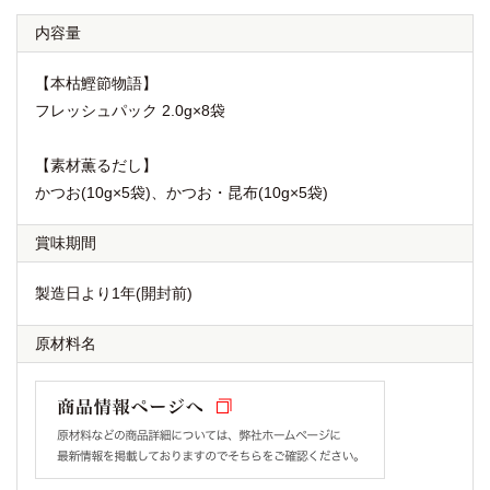
内容量
【本枯鰹節物語】
フレッシュパック 2.0g×8袋
【素材薫るだし】
かつお(10g×5袋)、かつお・昆布(10g×5袋)
賞味期間
製造日より1年(開封前)
原材料名