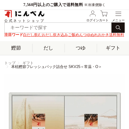
7,560円以上のご購入で送料無料
※冷凍便除く
ログイン
カート
公式ネットショップ
注目ワード
白だし
飲むおだし
炊き込みご飯
めんつゆ
ぬれおかき
送料無料
鰹節
だし
つゆ
ギフト
トップ
ギフト
本枯鰹節フレッシュパック詰合せ SKV25＜常温・O＞