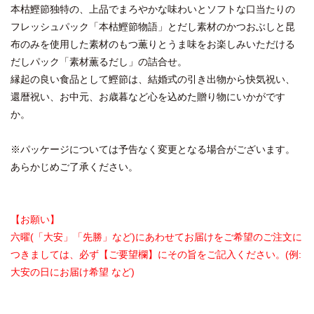
本枯鰹節独特の、上品でまろやかな味わいとソフトな口当たりの
フレッシュパック「本枯鰹節物語」とだし素材のかつおぶしと昆
布のみを使用した素材のもつ薫りとうま味をお楽しみいただける
だしパック「素材薫るだし」の詰合せ。
縁起の良い食品として鰹節は、結婚式の引き出物から快気祝い、
還暦祝い、お中元、お歳暮など心を込めた贈り物にいかがです
か。
※パッケージについては予告なく変更となる場合がございます。
あらかじめご了承ください。
【お願い】
六曜(「大安」「先勝」など)にあわせてお届けをご希望のご注文に
つきましては、必ず【ご要望欄】にその旨をご記入ください。(例:
大安の日にお届け希望 など)