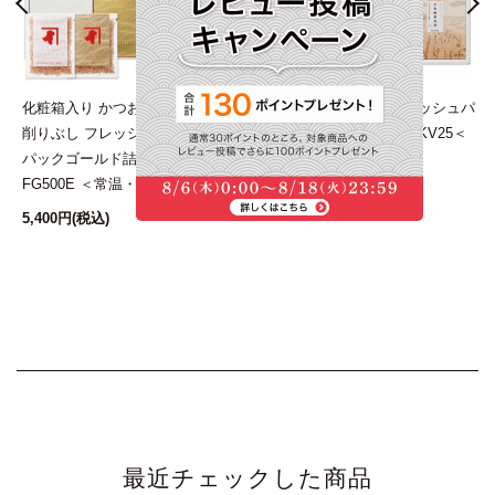
伊
化粧箱入り かつお節
本枯鰹節フレッシュパ
本枯鰹節フレッシュパ
節
削りぶし フレッシュ
ック詰合せ SKG13＜
ック詰合せ SKV25＜
ュ
パックゴールド詰合せ
常温・O＞
常温・O＞
血
FG500E ＜常温・O＞
1,404円
(税込)
2,700円
(税込)
5,400円
(税込)
1
最近チェックした商品