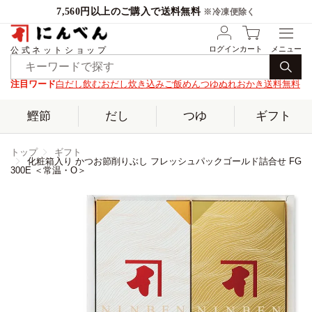
7,560円以上のご購入で送料無料
※冷凍便除く
ログイン
カート
公式ネットショップ
注目ワード
白だし
飲むおだし
炊き込みご飯
めんつゆ
ぬれおかき
送料無料
鰹節
だし
つゆ
ギフト
トップ
ギフト
化粧箱入り かつお節削りぶし フレッシュパックゴールド詰合せ FG
300E ＜常温・O＞