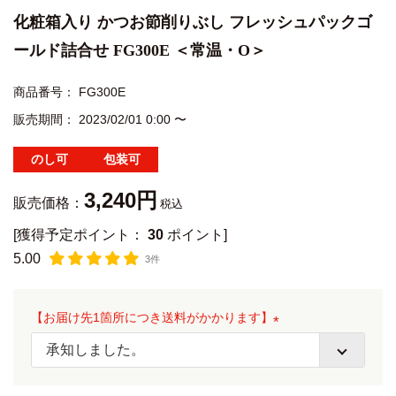
化粧箱入り かつお節削りぶし フレッシュパックゴ
ールド詰合せ FG300E ＜常温・O＞
商品番号
FG300E
販売期間
2023/02/01 0:00
〜
のし可
包装可
3,240
販売価格：
税込
[獲得予定ポイント：
30
ポイント]
5.00
3件
【お届け先1箇所につき送料がかかります】
(
必
須