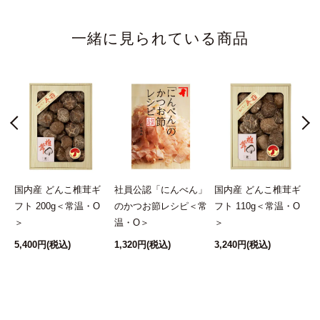
一緒に見られている商品
鰹
国内産 どんこ椎茸ギ
社員公認「にんべん」
国内産 どんこ椎茸ギ
フト 200g＜常温・O
のかつお節レシピ＜常
フト 110g＜常温・O
わ
＞
温・O＞
＞
＞
5,400円
(税込)
1,320円
(税込)
3,240円
(税込)