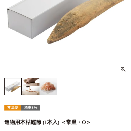
常温便
税率8%
進物用本枯鰹節 (1本入) ＜常温・O＞