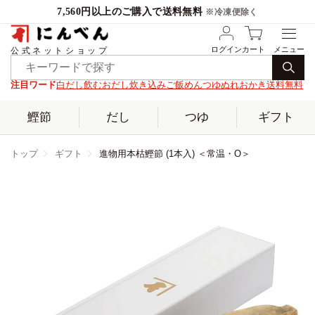
7,560円以上のご購入で送料無料
※冷凍便除く
ログイン
カート
公式ネットショップ
注目ワード
白だし
飲むおだし
炊き込みご飯
めんつゆ
ぬれおかき
送料無料
鰹節
だし
つゆ
ギフト
トップ
ギフト
進物用本枯鰹節 (1本入) ＜常温・O＞