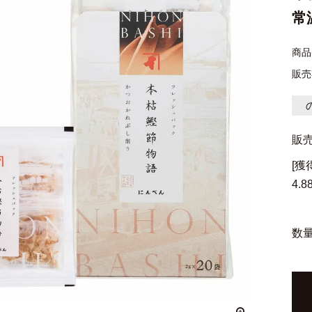
常
商品
販売
販
[
4.8