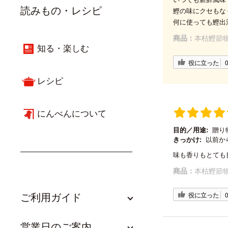
読みもの・レシピ
鰹の味にクセもな
何に使っても鰹出
商品：
本枯鰹節物
知る・楽しむ
役に立った
レシピ
にんべんについて
目的／用途:
贈り
きっかけ:
以前か
味も香りもとても
商品：
本枯鰹節物
役に立った
ご利用ガイド
営業日のご案内