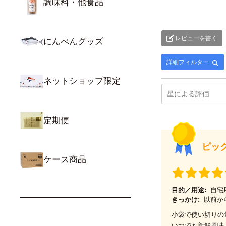
調味料・他食品
レビューを書く
にんべんグッズ
詳細フィルター
ネットショップ限定
定期便
ピッ
ケース商品
目的／用途:
自宅
きっかけ:
以前か
小袋で使い切りの
いつでも新鮮風味