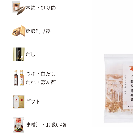
本節・削り節
鰹節削り器
だし
つゆ・白だし
たれ・ぽん酢
ギフト
味噌汁・お吸い物