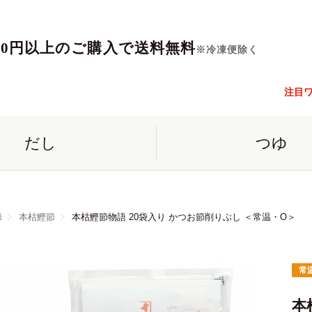
560円以上のご購入で送料無料
※冷凍便除く
注目
だし
つゆ
節
本枯鰹節
本枯鰹節物語 20袋入り かつお節削りぶし ＜常温・O＞
常
本