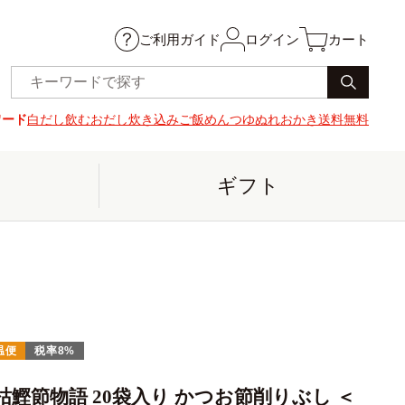
ご利用ガイド
ログイン
カート
ワード
白だし
飲むおだし
炊き込みご飯
めんつゆ
ぬれおかき
送料無料
ギフト
温便
税率8%
枯鰹節物語 20袋入り かつお節削りぶし ＜