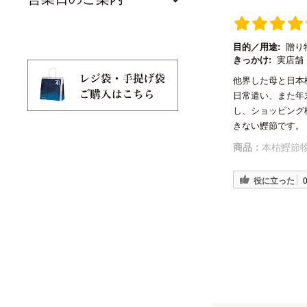
目的／用途:
贈り
きっかけ:
実店舗
他界した母と日本
日常遣い、また年
し、ショッピング
きない鰹節です。
商品：
本枯鰹節物
役に立った