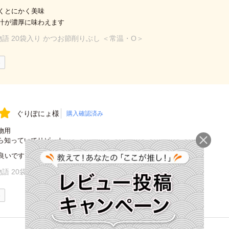
くとにかく美味
汁が濃厚に味わえます
語 20袋入り かつお節削りぶし ＜常温・O＞
0
ぐりぽにょ様
購入確認済み
物用
ら知っていてリピート
良いです。送り先の方も楽しみにしていただいています。
語 20袋入り かつお節削りぶし ＜常温・O＞
0