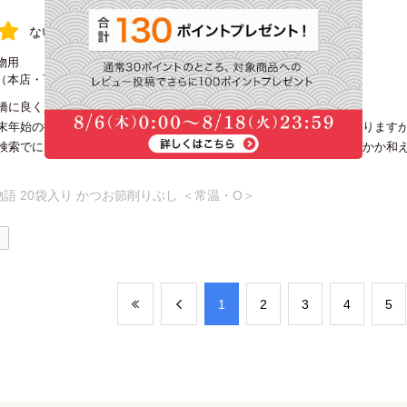
ないぽん様
購入確認済み
物用
（本店・百貨店など）
橋に良く買い物に行きました。
末年始の御挨拶に、良くにんべんに買いに行きました。鰹節も色々あります
検索でにんべんネットを発見しました。小松菜のお浸しやオクラのおかか和
語 20袋入り かつお節削りぶし ＜常温・O＞
0
​1
​2
​3
​4
​5