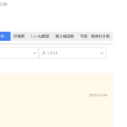
17件
順 ↓
評価順
いいね数順
購入確認順
写真・動画付き順
2025-12-04