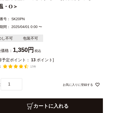
温・O＞
番号
SK20PN
期間
2025/04/01 0:00
〜
のし不可
包装不可
1,350
売価格：
税込
獲得予定ポイント：
13
ポイント]
8
17件
お気に入りに登録する
カートに入れる