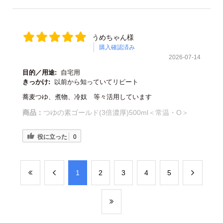
うめちゃん様
購入確認済み
2026-07-14
目的／用途:
自宅用
きっかけ:
以前から知っていてリピート
蕎麦つゆ、煮物、冷奴 等々活用しています
商品：
つゆの素ゴールド(3倍濃厚)500ml＜常温・O＞
役に立った
0
​1
​2
​3
​4
​5