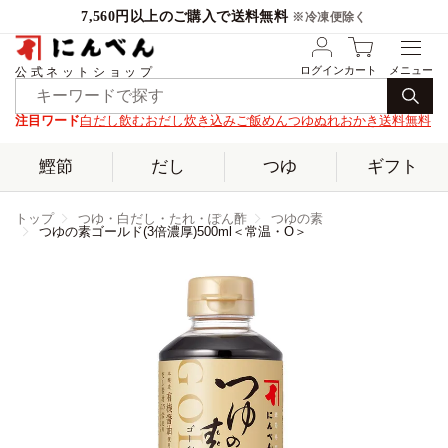
7,560円以上のご購入で送料無料
※冷凍便除く
ログイン
カート
公式ネットショップ
注目ワード
白だし
飲むおだし
炊き込みご飯
めんつゆ
ぬれおかき
送料無料
鰹節
だし
つゆ
ギフト
トップ
つゆ・白だし・たれ・ぽん酢
つゆの素
つゆの素ゴールド(3倍濃厚)500ml＜常温・O＞