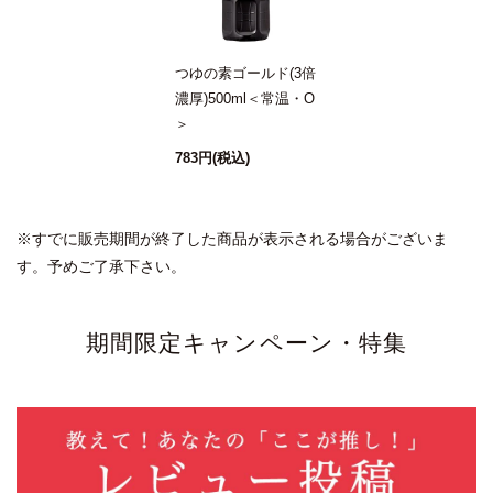
我が家の常備品!
2021/08/02 11:30:50.639354 投稿者：しらゆりこ
つゆの素ゴールド(3倍
★★★★★
濃厚)500ml＜常温・O
＞
香り風味が素晴らしく麺つゆだけでなく、あえ物や煮物な
ど幅広く使っています。お料理もランクアップできます!化
783円
(税込)
学調味料不使用のところも気に入っています。
※すでに販売期間が終了した商品が表示される場合がございま
とても便利です
す。予めご了承下さい。
2021/08/02 14:23:20.757881 投稿者：みいまま
★★★★★
期間限定キャンペーン・特集
我が家のキッチンになくてはならないお品です。
ピーマンの細切りにごま油とつゆの素をかけてレンジでチ
ン、舞茸やしめじもごま油とつゆの素でチン、
鶏もも肉は生姜の薄切りと共につゆの素に漬け込んで冷蔵
庫で一晩寝かせてからレンジでチン。
素麺やうどんには練りゴマをつゆの素でゆるめてから少し