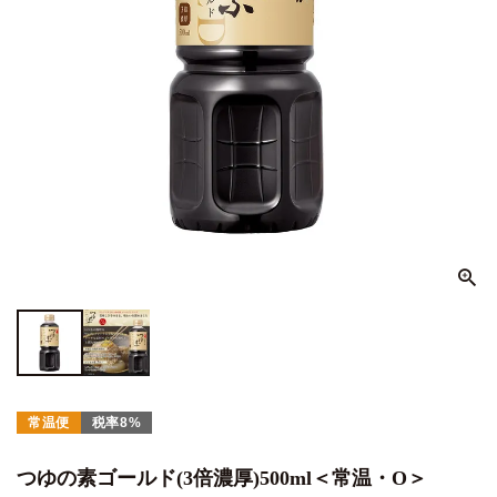
常温便
税率8%
つゆの素ゴールド(3倍濃厚)500ml＜常温・O＞