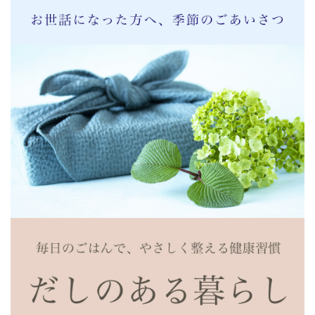
どうやったら、こんな風味が出るのか、本当に舌と鼻で味
合わせていただけます。
これが一番
2021/08/05 11:16:26.875167 投稿者：目だぬき
★★★★★
今まで色々使ってきましたが、ゴールドに出会ってからは
他のものが使えません。
だしもきいて、味も私好みにベストマッチです
豚肉とゴーヤとキノコ炒め
2021/08/11 11:58:20.059344 投稿者：ネネ
★★★
卵と豆腐は入れずに、さらにさっぱり美味しく
食べる前に小袋の鰹節も1袋