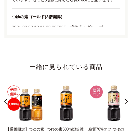
つゆの素ゴールド(3倍濃厚)
2021/08/02 10:11:30.965835 投稿者：グローブ
★★★★★
我家ではつゆの素ゴールドが一番人気です。
暑い日が続くと毎日冷麺を食べておりますので、ゴールド
は欠かせない麺つゆです。
一緒に見られている商品
今回も購入致しました。
素麺にぴったり
2021/08/02 10:29:04.313293 投稿者：コエコエ0828
★★★★★
3年ぐらい愛用しております。
だしの風味だけでなく、ほんのり甘みがあり、夏のお素麺
にぴったりです。
素
【通販限定】つゆの素
つゆの素500ml(3倍濃
糖質70%オフ つゆの