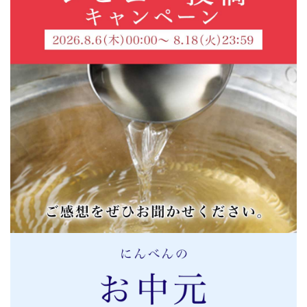
濃いめに冷たい水で薄めて、ネギや紫蘇、茗荷などの薬味
と共にいただくと暑さも忘れます。美味しすぎるので食べ
すぎ注意。
麺つゆといえば『つゆの素』
2021/08/03 10:49:30.686296 投稿者：とまと
★★★★★
両親がつゆの素派だったこともあり、小さい頃から麺つゆ
といえばつゆの素でした。大人になって色々と試しました
が、やはりつゆの素以上の麺つゆはないと思っています。
その中でもつゆの素ゴールドは香り旨みともに最高です!食
べたことのない方は是非試していただきたいです。
出しの味が…
2021/08/04 19:39:53.727566 投稿者：キャサリン
★★★★★