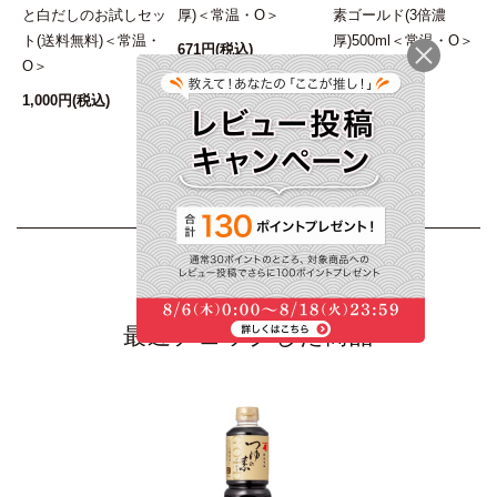
濃縮しないものもあると嬉しいです。
と白だしのお試しセッ
厚)＜常温・O＞
素ゴールド(3倍濃
ッ
ト(送料無料)＜常温・
厚)500ml＜常温・O＞
671円
(税込)
・
O＞
783円
(税込)
2021/08/02 10:40:47.104523 投稿者：はあちゃん
1,000円
(税込)
★★★★★
つゆはいつも同じもので済ませてましたが、こちらの商品
に変えて香り、味、の違いが何ランクも上でとても気に入
りました。
美味しい
2021/08/02 10:45:17.521139 投稿者：はな
最近チェックした商品
★★★★★
頂き物のフリーズドライ味噌汁でにんべんさんの出汁の良
さを知り、つゆの素ゴールドを購入するようになりまし
た。出汁が上品で美味しいです。夏の素麺には欠かせなく
なりました。