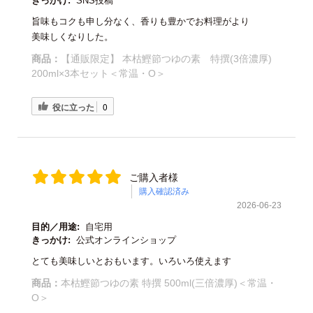
きっかけ:
SNS投稿
旨味もコクも申し分なく、香りも豊かでお料理がより
美味しくなりした。
商品：
【通販限定】 本枯鰹節つゆの素 特撰(3倍濃厚)
200ml×3本セット＜常温・O＞
役に立った
0
ご購入者様
購入確認済み
2026-06-23
目的／用途:
自宅用
きっかけ:
公式オンラインショップ
とても美味しいとおもいます。いろいろ使えます
商品：
本枯鰹節つゆの素 特撰 500ml(三倍濃厚)＜常温・
O＞