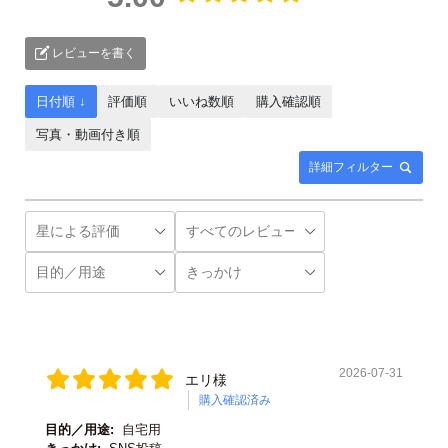
レビューを書く
日付順 ↓
評価順
いいね数順
購入確認順
写真・動画付き順
詳細フィルター
2026-07-31
エリ様
購入確認済み
目的／用途:
自宅用