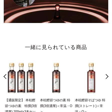
一緒に見られている商品
撰
【通販限定】 本枯鰹
本枯鰹節つゆの素 特
本枯鰹節そばつゆ 特
節つゆの素 特撰(3倍
撰(3倍濃厚)＜常温・O
撰(ストレート)＜常
濃厚) 200ml×3本セッ
＞
温・O＞