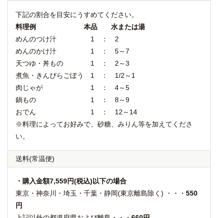
下記の割合を目安にうすめてください。
料理例 本品 水または湯
めんのつけ汁 1 ： 2
めんのかけ汁 1 ： 5～7
天つゆ・丼もの 1 ： 2～3
煮魚・きんぴらごぼう 1 ： 1/2～1
肉じゃが 1 ： 4～5
鍋もの 1 ： 8～9
おでん 1 ： 12～14
※料理によってお好みで、砂糖、みりん等を加えてくださ
い。
送料
(常温便)
・購入金額7,559円(税込)以下の場合
東京・神奈川・埼玉・千葉・静岡(東京離島除く) ・・・
550
円
上記以外の都道府県および離島・・・
660円