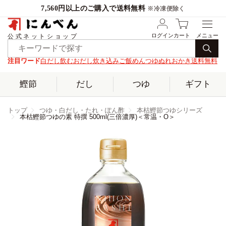
7,560円以上のご購入で送料無料
※冷凍便除く
ログイン
カート
公式ネットショップ
注目ワード
白だし
飲むおだし
炊き込みご飯
めんつゆ
ぬれおかき
送料無料
鰹節
だし
つゆ
ギフト
トップ
つゆ・白だし・たれ・ぽん酢
本枯鰹節つゆシリーズ
本枯鰹節つゆの素 特撰 500ml(三倍濃厚)＜常温・O＞