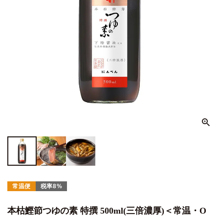
常温便
税率8%
本枯鰹節つゆの素 特撰 500ml(三倍濃厚)＜常温・O