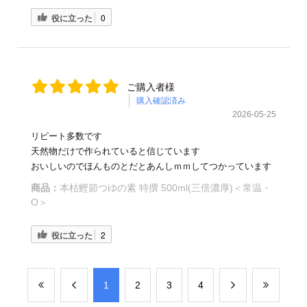
役に立った
0
ご購入者様
購入確認済み
2026-05-25
リピート多数です
天然物だけで作られていると信じています
おいしいのでほんものとだとあんしｍｍしてつかっています
商品：
本枯鰹節つゆの素 特撰 500ml(三倍濃厚)＜常温・
O＞
役に立った
2
​1
​2
​3
​4