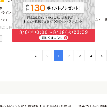
ひろっちゃん様
購入確認済み
用
ンラインショップ
たです。添加物が入っていないので安心して使えます。取扱店舗が少なく、
白だし特撰 500ml＜常温・O＞
0
​1
​2
​3
​4
​5
そうだがつお節と有機丸大豆の白醤油を使用し、淡色で上品な風味