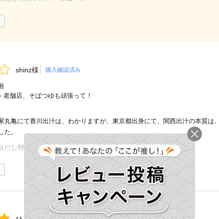
0
shinz様
購入確認済み
用
- 老舗店、そばつゆも頑張って！
家丸亀にて香川出汁は、わかりますが、東京都出身にて、関西出汁の本質は
した。
白だし特撰 500ml＜常温・O＞
0