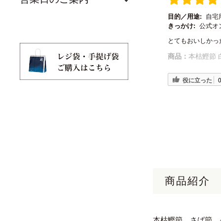
目的／用途:
自宅
きっかけ:
公式オ
とてもおいしかっ
商品：
本枯鰹節 
役に立った
商品紹介
本枯鰹節、さば節、