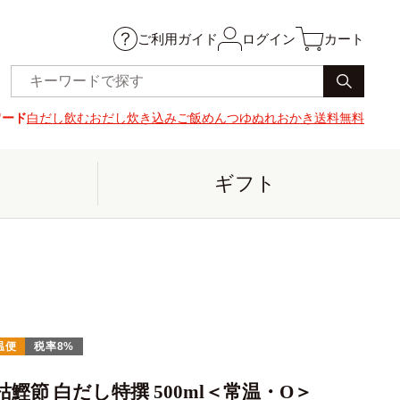
ご利用ガイド
ログイン
カート
ワード
白だし
飲むおだし
炊き込みご飯
めんつゆ
ぬれおかき
送料無料
ギフト
温便
税率8%
枯鰹節 白だし特撰 500ml＜常温・O＞