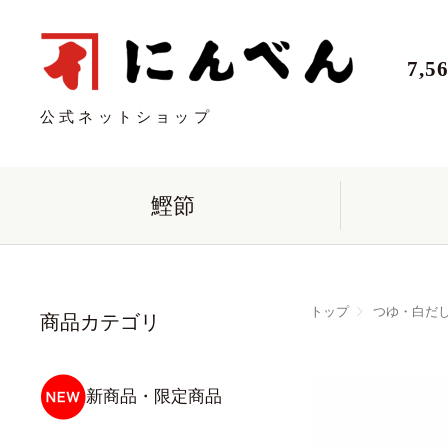
7,
公式ネットショップ
鰹節
トップ
つゆ・白だ
商品カテゴリ
新商品・限定商品