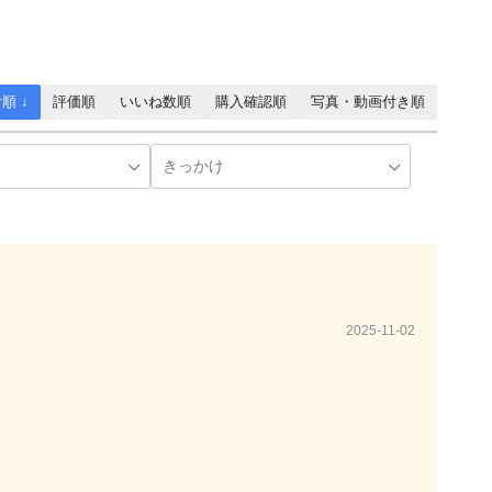
順 ↓
評価順
いいね数順
購入確認順
写真・動画付き順
2025-11-02
。