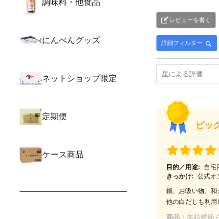
調味料・他食品
レビューを書く
にんべんグッズ
詳細フィルター
ネットショップ限定
定期便
ピッ
ケース商品
目的／用途:
自宅
きっかけ:
公式オ
鍋、お吸い物、和
他の白だしも利用
商品：
本枯鰹節 