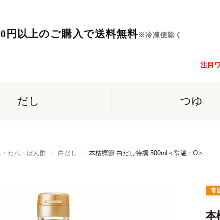
560円以上のご購入で送料無料
※冷凍便除く
注目
だし
つゆ
し・たれ・ぽん酢
白だし
本枯鰹節 白だし特撰 500ml＜常温・O＞
常
本