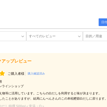
日付
クアップレビュー
ご購入者様
購入確認済み
用
ンラインショップ
え物等に活用しています。こちらの白だしを利用すると味が決まります。
したことがありますが、結局にんべんさんのこの本枯鰹節白だしに戻ります
白だし特撰 500ml＜常温・O＞