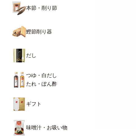
本節・削り節
鰹節削り器
だし
つゆ・白だし
たれ・ぽん酢
ギフト
味噌汁・お吸い物