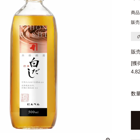
商品
販売
販
[
4.8