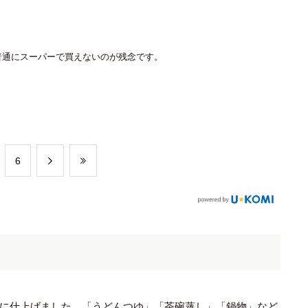
普通にスーパーで買えないのが残念です。
​6
に仕上げました。「うどんつゆ」「茶碗蒸し」「鍋物」など